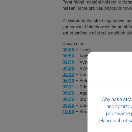
První řádné měsíční hlášení je tře
hlášení jsme pro vás připravili nov
Z důvodu technické i legislativní n
zpracování řádného měsíčního hláš
zpřístupněna v některé z dalších akt
Obsah dílu:
00:00
– Úvod
00:56
– Kontroly před podáním
02:39
– Vytvoření a zaúčtování me
04:20
– Vytvoření měsíčního hláše
05:12
– Otevření měsíčního hlášení
06:23
– Pole GUID a Primární PPV
07:21
– Odeslání měsíčního hlášen
08:22
– Agenda Elektronická podá
Aby naše strá
08:36
– Storno řádného podání
09:35
– Opravné podání
anonymizo
10:03
– Související změny v další
používáme p
reklamních obsa