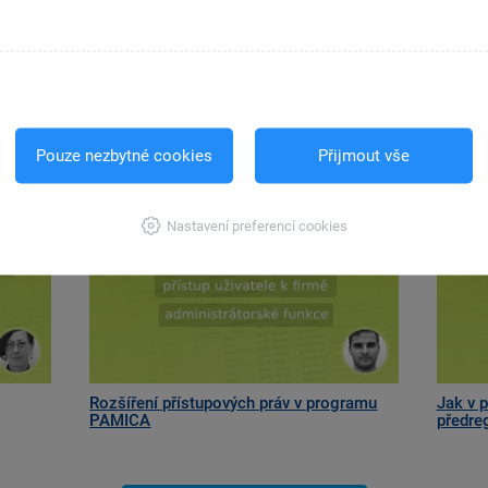
Další návody z této kategorie
Pouze nezbytné cookies
Přijmout vše
Nastavení preferencí cookies
Rozšíření přístupových práv v programu
Jak v 
PAMICA
předre