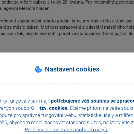
ba podat za měsíc duben, a to do 20. května. Pro maximální zjednod
ou agendu Měsíční hlášení.
áročnosti zapracování tohoto podání jsme pro Vás v této aktualizaci
ení za měsíc duben. Možnost zpracování a odeslání měsíčního hláš
ualizací tak, abyste vše stihli podat ve stanoveném termínu, tzn. do
zd
Nastavení cookies
ní
 a kontrola údajů
í
ní
nky fungovaly, jak mají,
potřebujeme váš souhlas se zprac
vaných souborů –
tzv. cookies.
Dbáme přitom na vaše soukro
ch agendách
ouze pro správné fungování webu, statistické účely a měřen
hů, abychom mohli zachovat standard služeb, na který jste zvy
Prohlášení o ochraně osobních údajů
.
ZPĚT NA VŠECHNY VIDEONÁVODY