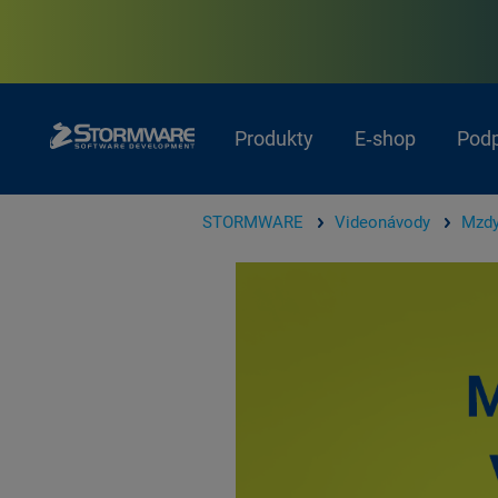
Produkty
E‑shop
Pod
STORMWARE
Videonávody
Mzdy