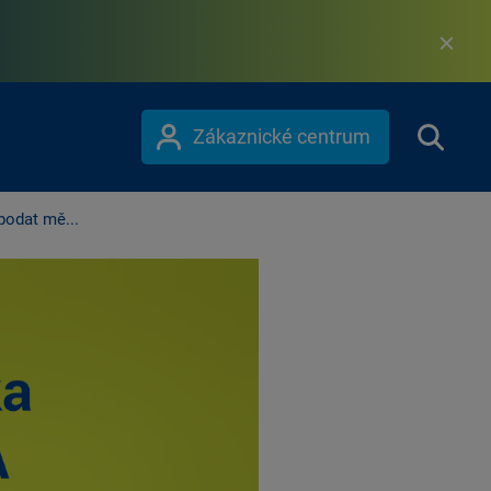
Zákaznické centrum
odat mě...