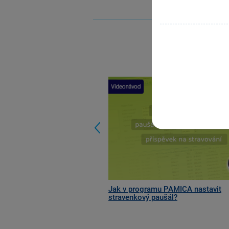
Previous
Jak v programu PAMICA nastavit
stravenkový paušál?