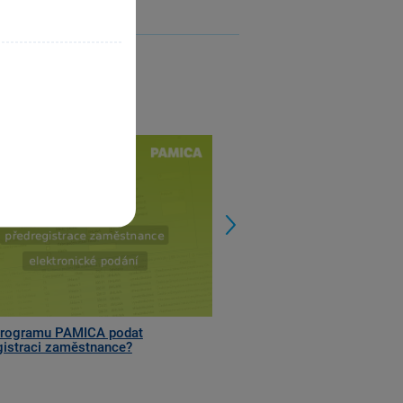
Next
programu PAMICA podat
gistraci zaměstnance?