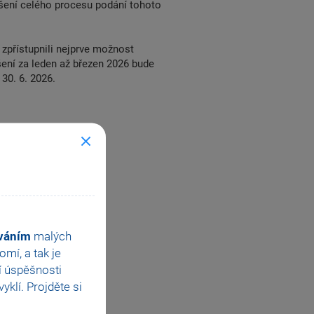
ušení celého procesu podání tohoto
 zpřístupnili nejprve možnost
ení za leden až březen 2026 bude
 30. 6. 2026.
ováním
malých
mí, a tak je
í úspěšnosti
klí. Projděte si