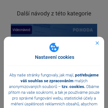
Další návody z této kategorie
Previous
Ne
Nastavení cookies
Aby naše stránky fungovaly, jak mají,
potřebujeme
váš souhlas se zpracováním
malých
anonymizovaných souborů –
tzv. cookies.
Dbáme
Jak v programu POHODA zadat majetek s rozdílnou
přitom na vaše soukromí, a tak je
používáme pouze
účetní a daňovou pořizovací cenou?
pro správné fungování webu, statistické účely a
měření úspěšnosti reklamních obsahů, abychom