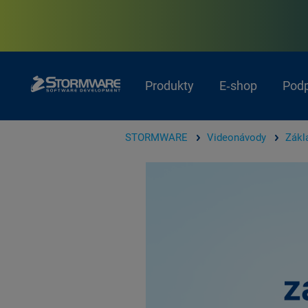
Produkty
E‑shop
Pod
STORMWARE
Videonávody
Zákl