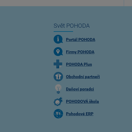
Svět POHODA
Portál POHODA
Firmy POHODA
POHODA Plus
Obchodní partneři
Daňoví poradci
POHODOVÁ škola
Pohodové ERP