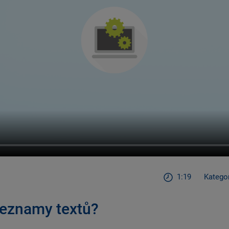
1:19
Katego
seznamy textů?