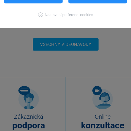
ení
E-learning POHODA: 2. díl – Vzhled
E-lear
Nastavení preferencí cookies
a popis otevřené agendy
bezpol
vytvoř
VŠECHNY VIDEONÁVODY
Zákaznická
Online
podpora
konzultace