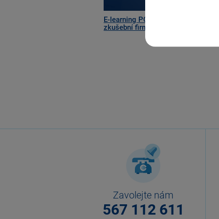
E-learning POHODA: 1. díl – Vytvoř
zkušební firmy
Zavolejte nám
567 112 611