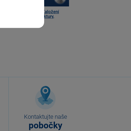
ning POHODA: 3. díl – Založení
ožkové a položkové faktury,
ení šablony
Kontaktujte naše
pobočky