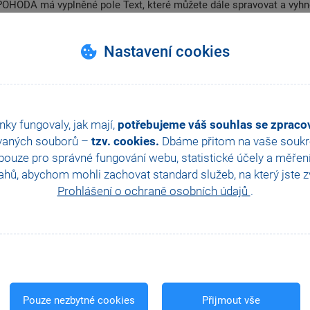
POHODA má vyplněné pole Text, které můžete dále spravovat a vyhno
rních zdrojů. Podívejte se, že editace pole pomocí seznamu textů, 
Nastavení cookies
ZPĚT NA VŠECHNY VIDEONÁVODY
nky fungovaly, jak mají,
potřebujeme váš souhlas se zprac
vaných souborů –
tzv. cookies.
Dbáme přitom na vaše soukro
Další návody z této kategorie
ouze pro správné fungování webu, statistické účely a měřen
hů, abychom mohli zachovat standard služeb, na který jste zvy
Prohlášení o ochraně osobních údajů
.
Pouze nezbytné cookies
Přijmout vše