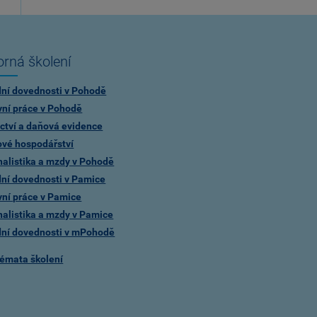
rná školení
dní dovednosti v Pohodě
vní práce v Pohodě
ctví a daňová evidence
ové hospodářství
alistika a mzdy v Pohodě
dní dovednosti v Pamice
vní práce v Pamice
alistika a mzdy v Pamice
dní dovednosti v mPohodě
témata školení