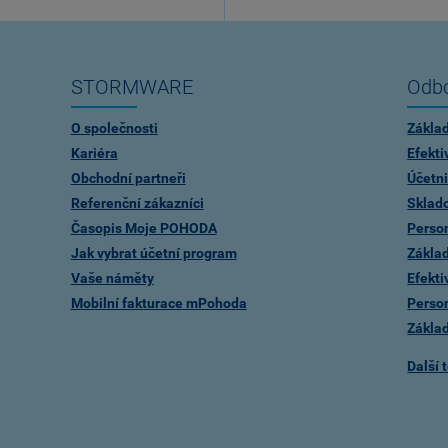
STORMWARE
Odbo
O společnosti
Zákla
Kariéra
Efekti
Obchodní partneři
Účetni
Referenční zákazníci
Sklad
Časopis Moje POHODA
Person
Jak vybrat účetní program
Zákla
Vaše náměty
Efekti
Mobilní fakturace mPohoda
Person
Zákla
Další 