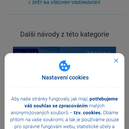
ZPĚT NA VŠECHNY VIDEONÁVODY
Další návody z této kategorie
Previous
Ne
Nastavení cookies
Aby naše stránky fungovaly, jak mají,
potřebujeme
váš souhlas se zpracováním
malých
anonymizovaných souborů –
tzv. cookies.
Dbáme
přitom na vaše soukromí, a tak je
používáme pouze
Jak v programu POHODA nastavit režim One Stop
pro správné fungování webu, statistické účely a