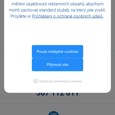
Shop (OSS)?
měření úspěšnosti reklamních obsahů, abychom
mohli zachovat standard služeb, na který jste zvyklí.
Projděte si
Prohlášení o ochraně osobních údajů
.
VŠECHNY VIDEONÁVODY
Pouze nezbytné cookies
Přijmout vše
Nastavení preferencí cookies
Zavolejte nám
567 112 611