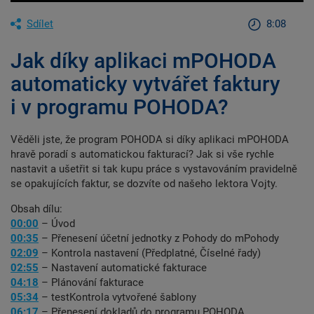
Sdílet
8:08
Jak díky aplikaci mPOHODA
automaticky vytvářet faktury
i v programu POHODA?
Věděli jste, že program POHODA si díky aplikaci mPOHODA
hravě poradí s automatickou fakturací? Jak si vše rychle
nastavit a ušetřit si tak kupu práce s vystavováním pravidelně
se opakujících faktur, se dozvíte od našeho lektora Vojty.
Obsah dílu:
00:00
– Úvod
00:35
– Přenesení účetní jednotky z Pohody do mPohody
02:09
– Kontrola nastavení (Předplatné, Číselné řady)
02:55
– Nastavení automatické fakturace
04:18
– Plánování fakturace
05:34
– testKontrola vytvořené šablony
06:17
– Přenesení dokladů do programu POHODA