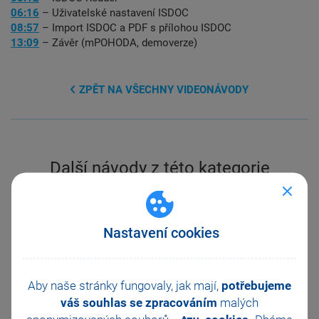
06:16
– Uživatelské nastavení ISDOC
08:57
– Import ISDOC a PDF s přílohou ISDOC
13:09
– Závěr (mPOHODA, demoverze)
ZPĚT NA VŠECHNY VIDEONÁVODY
Další návody z této kategorie
Previous
Ne
Nastavení cookies
Aby naše stránky fungovaly, jak mají,
potřebujeme
váš souhlas se zpracováním
malých