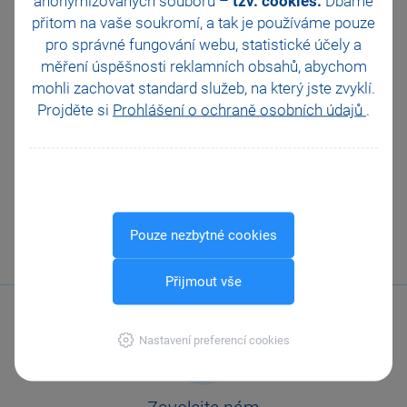
anonymizovaných souborů –
tzv. cookies.
Dbáme
přitom na vaše soukromí, a tak je
používáme pouze
pro správné fungování webu, statistické účely a
měření úspěšnosti reklamních obsahů, abychom
mohli zachovat standard služeb, na který jste zvyklí.
Jak v programu POHODA provést ruční provázání
Projděte si
Prohlášení o ochraně osobních údajů
.
dokladů?
VŠECHNY VIDEONÁVODY
Pouze nezbytné cookies
Přijmout vše
Nastavení preferencí cookies