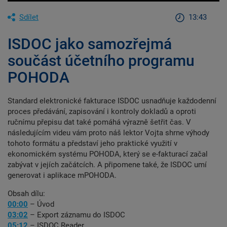
Sdílet
13:43
ISDOC jako samozřejmá
součást účetního programu
POHODA
Standard elektronické fakturace ISDOC usnadňuje každodenní
proces předávání, zapisování i kontroly dokladů a oproti
ručnímu přepisu dat také pomáhá výrazně šetřit čas. V
následujícím videu vám proto náš lektor Vojta shrne výhody
tohoto formátu a představí jeho praktické využití v
ekonomickém systému POHODA, který se e-fakturací začal
zabývat v jejích začátcích. A připomene také, že ISDOC umí
generovat i aplikace mPOHODA.
Obsah dílu:
00:00
– Úvod
03:02
– Export záznamu do ISDOC
05:12
– ISDOC Reader