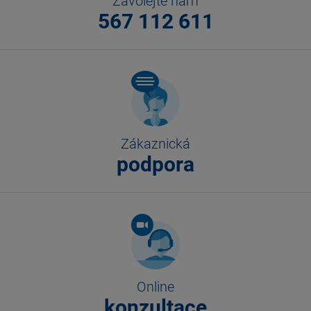
Zavolejte nám
567 112 611
Zákaznická
podpora
Online
konzultace