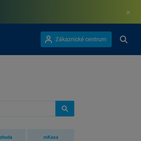
Zákaznické centrum
ohoda
mKasa