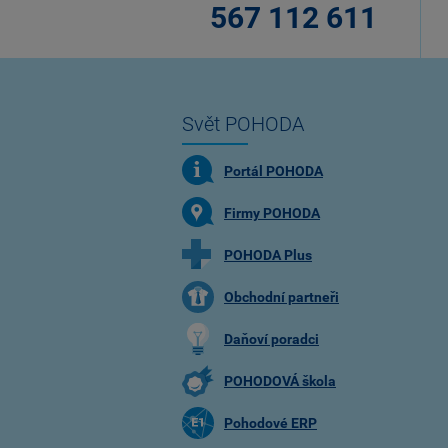
567 112 611
Svět POHODA
Portál POHODA
Firmy POHODA
POHODA Plus
Obchodní partneři
Daňoví poradci
POHODOVÁ škola
Pohodové ERP