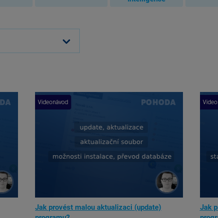
Jak provést malou aktualizaci (update)
Jak p
programu?
prog