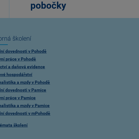
pobočky
rná školení
dní dovednosti v Pohodě
vní práce v Pohodě
ctví a daňová evidence
ové hospodářství
alistika a mzdy v Pohodě
dní dovednosti v Pamice
vní práce v Pamice
alistika a mzdy v Pamice
dní dovednosti v mPohodě
témata školení