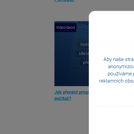
Aby naše strá
anonymizo
používáme p
reklamních obsa
Jak přenést program POHODA na jiný
počítač?