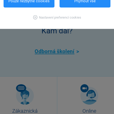
Pouze nezbytné cookies
Přijmout vše
Nastavení preferencí cookies
Kam dál?
Odborná školení
Zákaznická
Online