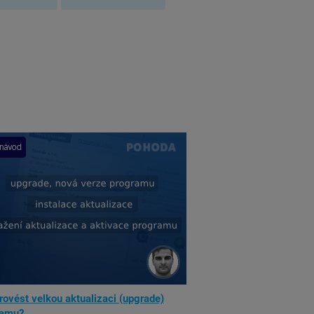
rovést velkou aktualizaci (upgrade)
ramu?