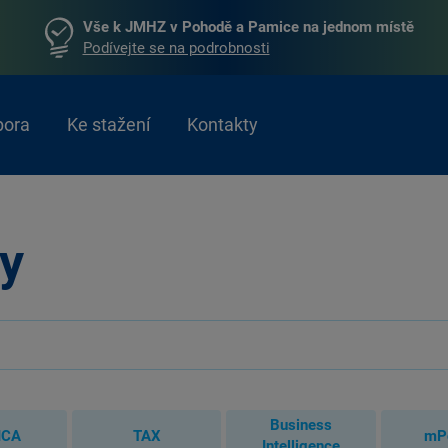
Vše k JMHZ v Pohodě a Pamice na jednom místě
Podívejte se na podrobnosti
pora
Ke stažení
Kontakty
y
Business
ICA
TAX
mP
Intelligence