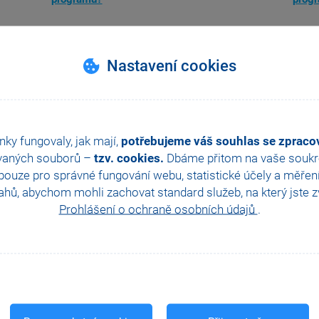
Nastavení cookies
nky fungovaly, jak mají,
potřebujeme váš souhlas se zprac
vaných souborů –
tzv. cookies.
Dbáme přitom na vaše soukro
ouze pro správné fungování webu, statistické účely a měřen
hů, abychom mohli zachovat standard služeb, na který jste zvy
Prohlášení o ochraně osobních údajů
.
Jak nainstalovat síťového klienta programu
Jak p
POHODA?
prog
Nahoru