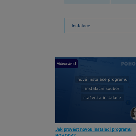
Instalace
Jak provést novou instalaci programu
POHODA?