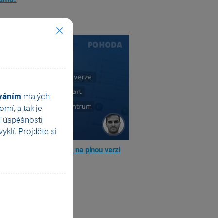
ováním
malých
mí, a tak je
í úspěšnosti
klí. Projděte si
řejít z demoverze Start na plnou verzi
ramu POHODA?