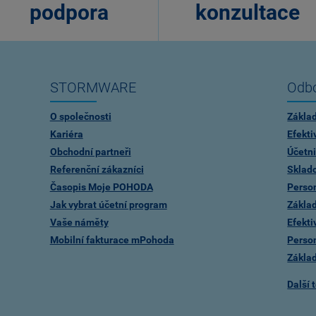
podpora
konzultace
STORMWARE
Odbo
O společnosti
Zákla
Kariéra
Efekti
Obchodní partneři
Účetni
Referenční zákazníci
Sklad
Časopis Moje POHODA
Person
Jak vybrat účetní program
Zákla
Vaše náměty
Efekti
Mobilní fakturace mPohoda
Person
Zákla
Další 