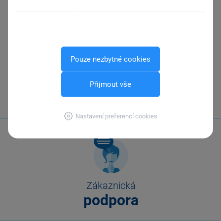
Pouze nezbytné cookies
Zavolejte nám
Přijmout vše
567 112 611
Nastavení preferencí cookies
Zákaznická
podpora