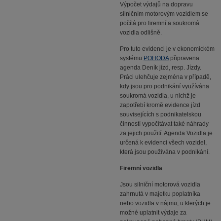
Výpočet výdajů na dopravu
silničním motorovým vozidlem se
počítá pro firemní a soukromá
vozidla odlišně.
Pro tuto evidenci je v ekonomickém
systému
POHODA
připravena
agenda Deník jízd, resp. Jízdy.
Práci ulehčuje zejména v případě,
kdy jsou pro podnikání využívána
soukromá vozidla, u nichž je
zapotřebí kromě evidence jízd
souvisejících s podnikatelskou
činností vypočítávat také náhrady
za jejich použití. Agenda Vozidla je
určená k evidenci všech vozidel,
která jsou používána v podnikání.
Firemní vozidla
Jsou silniční motorová vozidla
zahrnutá v majetku poplatníka
nebo vozidla v nájmu, u kterých je
možné uplatnit výdaje za