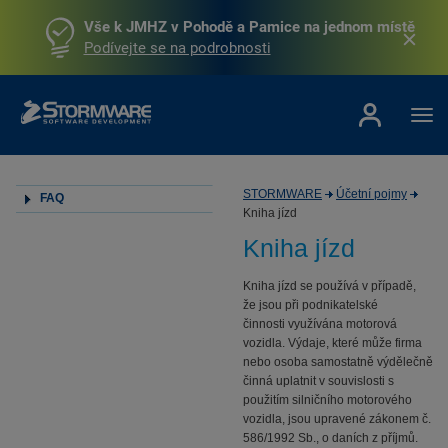
Vše k JMHZ v Pohodě a Pamice na jednom místě
Podívejte se na podrobnosti
STORMWARE
Účetní pojmy
FAQ
Kniha jízd
Kniha jízd
Kniha jízd se používá v případě,
že jsou při podnikatelské
činnosti využívána motorová
vozidla. Výdaje, které může firma
nebo osoba samostatně výdělečně
činná uplatnit v souvislosti s
použitím silničního motorového
vozidla, jsou upravené zákonem č.
586/1992 Sb., o daních z příjmů.