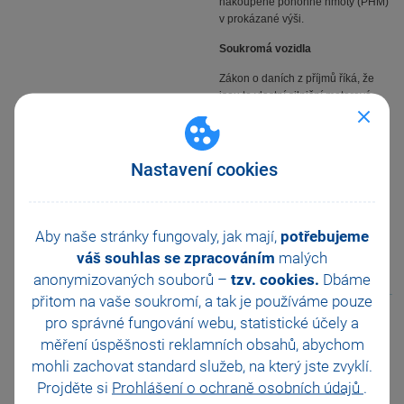
nakoupené pohonné hmoty (PHM)
v prokázané výši.
Soukromá vozidla
Zákon o daních z příjmů říká, že
jsou to vlastní silniční motorová
vozidla, která nejsou zahrnuta do
obchodního majetku poplatníka a
používána pro podnikání. Výdaje,
Nastavení cookies
které je možné uplatnit jako výdaje
vynaložené na dosažení, zajištění
a udržení příjmů poplatníka, se
vypočítají jako součet základní
Aby naše stránky fungovaly, jak mají,
náhrady (paušální částka za ujeté
potřebujeme
kilometry) a náhrady výdajů za
váš souhlas se zpracováním
malých
spotřebované pohonné hmoty.
anonymizovaných souborů –
tzv. cookies.
Dbáme
přitom na vaše soukromí, a tak je
používáme pouze
pro správné fungování webu, statistické účely a
Mohlo by vás také zajímat:
měření úspěšnosti reklamních obsahů, abychom
Kniha jízd a cestovních příkazů
mohli zachovat standard služeb, na který jste zvyklí.
GLX
Projděte si
Prohlášení o ochraně osobních údajů
.
Něco navíc k systému POHODA