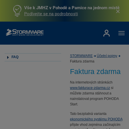
Vše k JMHZ v Pohodě a Pamice na jednom místě
Podívejte se na podrobnosti
STORMWARE
Účetní pojmy
FAQ
Faktura zdarma
Faktura zdarma
Na internetových stránkách
www.fakturace-zdarma.cz
si
můžete zdarma stáhnout a
nainstalovat program POHODA
Start.
Tato bezplatná varianta
ekonomického systému POHODA
přijde vhod zejména začínajícím