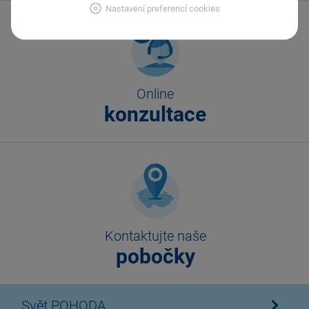
Nastavení preferencí cookies
Online
konzultace
Kontaktujte naše
pobočky
Svět POHODA