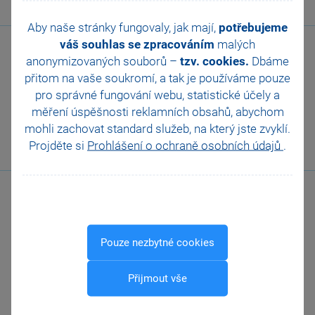
Aby naše stránky fungovaly, jak mají,
potřebujeme
váš souhlas se zpracováním
malých
anonymizovaných souborů –
tzv. cookies.
Dbáme
přitom na vaše soukromí, a tak je
používáme pouze
pro správné fungování webu, statistické účely a
měření úspěšnosti reklamních obsahů, abychom
Zavolejte nám
mohli zachovat standard služeb, na který jste zvyklí.
567 112 611
Projděte si
Prohlášení o ochraně osobních údajů
.
Pouze nezbytné cookies
Zákaznická
Přijmout vše
podpora