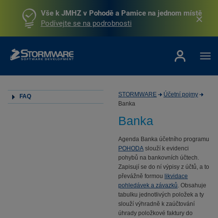
Vše k JMHZ v Pohodě a Pamice na jednom místě
Podívejte se na podrobnosti
STORMWARE
Účetní pojmy
FAQ
Banka
Banka
Agenda Banka účetního programu
POHODA
slouží k evidenci
pohybů na bankovních účtech.
Zapisují se do ní výpisy z účtů, a to
převážně formou
likvidace
pohledávek a závazků
. Obsahuje
tabulku jednotlivých položek a ty
slouží výhradně k zaúčtování
úhrady položkové faktury do