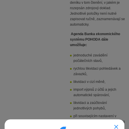
deníku v tom členění, v jakém je
rozepsán zdrojový doklad.
Jednotlivé položky není nutné
zapisovat ručně, zaznamenávají se
automaticky.
Agenda Banka ekonomického
systému POHODA dále
umožňuje:
jednoduché zavádění
počátečních stavů,
rychlou likvidaci pohledávek a
závazků,
likvidaci v cizí měně,
import výpisů z účtů a jejich
automatické spárování,
likvidaci a zaúčtování
jednotlivých pohybů,
při souvisejícím nastavení v
agendě Globální nastavení zápis
dokladů v cizí měně.