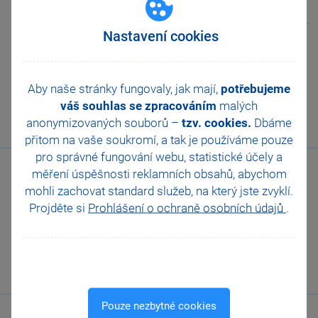
Nastavení cookies
Mohlo by vás také zajímat:
Elektronické bankovnictví v
programu POHODA
Aby naše stránky fungovaly, jak mají,
potřebujeme
Přenos dat pomocí formátu XML
váš souhlas se zpracováním
malých
Faktura v programu POHODA Start
anonymizovaných souborů –
tzv. cookies.
Dbáme
přitom na vaše soukromí, a tak je
používáme pouze
pro správné fungování webu, statistické účely a
měření úspěšnosti reklamních obsahů, abychom
mohli zachovat standard služeb, na který jste zvyklí.
Projděte si
Prohlášení o ochraně osobních údajů
.
Zavolejte nám
567 112 611
Pouze nezbytné cookies