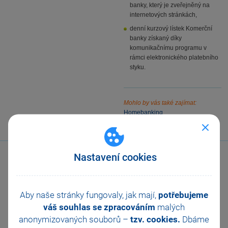
banky, který je zveřejněný na
internetových stránkách,
denní kurzový lístek Komerční
banky získaný díky
komunikačnímu programu v
rámci elektronického platebního
styku.
Mohlo by vás také zajímat:
Homebanking
Nastavení cookies
Aby naše stránky fungovaly, jak mají,
potřebujeme
váš souhlas se zpracováním
malých
Zavolejte nám
anonymizovaných souborů –
tzv. cookies.
Dbáme
567 112 611