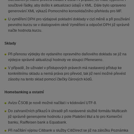
součtové řádky, aby došlo k aktualizaci údajů v XML. Dále bylo upraveno
generování XML výkazů Pomocného konsolidačního přehledu pro MF.
U vyměření DPH pro výdajové pokladní doklady v cizí měně a při používání
pevného kurzu se v dialogovém okně Vyměření a odpočet DPH již správně
načte hodnota kurzu.
Sklady
Při přenosu výdejky do vydaného opravného daňového dokladu se již na
výdejce správně aktualizují hodnoty ve sloupci Přeneseno.
V případě, že uživatel v přístupových právech má nastavený přístup ke
konkrétnímu skladu a nemá práva pro převod, tak již není možné převést
zásoby na tento sklad pomocí čtečky čárových kódů.
Homebanking a ostatní
Avízo ČSOB je nově možné načítat i v kódování UTF-8.
Do zahraničních příkazů k úhradě při nastavené službě formátu Multicash
již správně generujeme hodnotu z pole Platební titul a to pro Komerční
banku, Raiffeisen bank a Equabank.
Při načítání výpisu Citibank u služby CitiDirect se již na záložku Poznámka