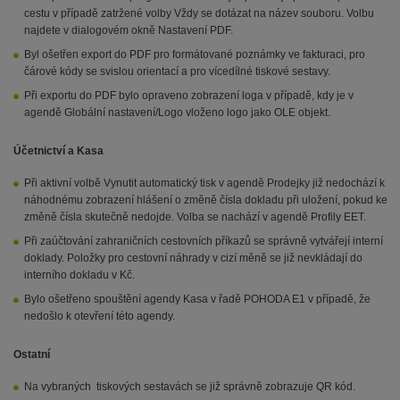
cestu v případě zatržené volby Vždy se dotázat na název souboru. Volbu
najdete v dialogovém okně Nastavení PDF.
Byl ošetřen export do PDF pro formátované poznámky ve fakturaci, pro
čárové kódy se svislou orientací a pro vícedílné tiskové sestavy.
Při exportu do PDF bylo opraveno zobrazení loga v případě, kdy je v
agendě Globální nastavení/Logo vloženo logo jako OLE objekt.
Účetnictví a Kasa
Při aktivní volbě Vynutit automatický tisk v agendě Prodejky již nedochází k
náhodnému zobrazení hlášení o změně čísla dokladu při uložení, pokud ke
změně čísla skutečně nedojde. Volba se nachází v agendě Profily EET.
Při zaúčtování zahraničních cestovních příkazů se správně vytvářejí interní
doklady. Položky pro cestovní náhrady v cizí měně se již nevkládají do
interního dokladu v Kč.
Bylo ošetřeno spouštění agendy Kasa v řadě POHODA E1 v případě, že
nedošlo k otevření této agendy.
Ostatní
Na vybraných tiskových sestavách se již správně zobrazuje QR kód.