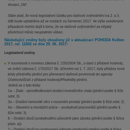
sloupci „Od“.
Stále platí, že nová legislativní částka pro daňové zvýhodnění na 2. a 3.
dítě bude uplatněna až ve mzdách za červenec 2017. Ve výše uvedených
případech mohlo dojít k tomu, že se daňové zvýhodnění za nějaký
předchozí měsíc neuplatnilo vůbec.
Následující změny byly obsaženy již v aktualizaci POHODA Květen
2017, rel. 11602 ze dne 29. 06. 2017:
Legislativní změny
V souvislosti s novelou zákona č. 235/2004 Sb., o dani z přidané hodnoty,
ve znění zákona č. 170/2017 Sb. účinném od 1. 7. 2017, byly přidány nové
kódy předmětu plnění pro přenesení daňové povinnosti do agendy
Účetnictví/Daň z přidané hodnoty/Předměty plnění.
Jedná se o tyto kódy:
1a – Zlato - zprostředkování dodání investičního zlata (plnění podle § 92b
odst. 3)
3a – Dodání nemovité věci v nuceném prodeji (plnění podle § 92d odst. 2)
4a – Stavební a montážní práce – poskytnutí pracovníků (plnění podle §
92e odst. 3)
6 – Dodání zboží poskytnutého původně jako záruka (plnění podle § 92ea
písm. a))
7 – Dodání zboží po postoupení výhrady vlastnictví (plnění podle § 92ea