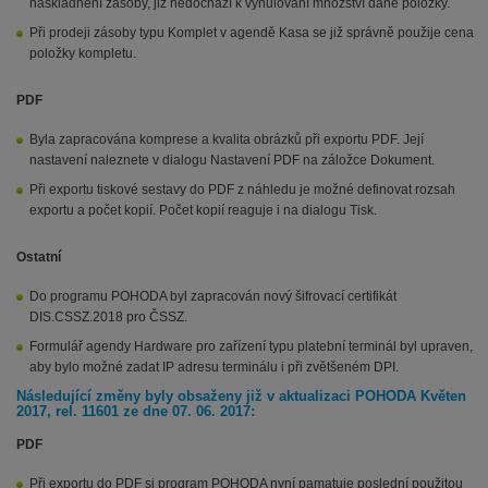
naskladnění zásoby, již nedochází k vynulování množství dané položky.
Při prodeji zásoby typu Komplet v agendě Kasa se již správně použije cena
položky kompletu.
PDF
Byla zapracována komprese a kvalita obrázků při exportu PDF. Její
nastavení naleznete v dialogu Nastavení PDF na záložce Dokument.
Při exportu tiskové sestavy do PDF z náhledu je možné definovat rozsah
exportu a počet kopií. Počet kopií reaguje i na dialogu Tisk.
Ostatní
Do programu POHODA byl zapracován nový šifrovací certifikát
DIS.CSSZ.2018 pro ČSSZ.
Formulář agendy Hardware pro zařízení typu platební terminál byl upraven,
aby bylo možné zadat IP adresu terminálu i při zvětšeném DPI.
Následující změny byly obsaženy již v aktualizaci POHODA Květen
2017, rel. 11601 ze dne 07. 06. 2017:
PDF
Při exportu do PDF si program POHODA nyní pamatuje poslední použitou