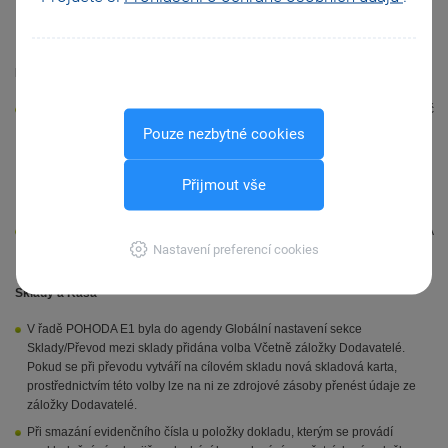
nemáte u daňových zvýhodnění na děti uvedeno období Od, budete při
editaci údajů o zaměstnanci vyzváni k jeho doplnění.
EET
V agendě Elektronická evidence tržeb byl přejmenován sloupec Kč 0 na Kč
osvob. V tomto sloupci se nyní vykazují pouze osvobozená plnění, tedy
Pouze nezbytné cookies
částky, které vstupují do údaje na ř. 20, 21, 22, 23, 24, 25, 26 a 50 Přiznání
k DPH. Částky do tohoto sloupce vstoupí na základě použitého typu
Přijmout vše
členění DPH uvedeného ve formuláři anebo na položkách dokladu
vstupujícího do EET.
Likvidací faktury pokladním dokladem importovaným z aplikace mPOHODA
Nastavení preferencí cookies
se již nastavuje správný stav EET.
Sklady a Kasa
V řadě POHODA E1 byla do agendy Globální nastavení sekce
Sklady/Převod mezi sklady přidána volba Včetně záložky Dodavatelé.
Pokud se při převodu vytváří na cílovém skladu nová skladová karta,
prostřednictvím této volby lze na ni ze zdrojové zásoby přenést údaje ze
záložky Dodavatelé.
Při smazání evidenčního čísla u položky dokladu, kterým se provádí