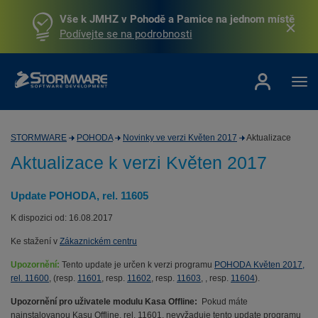
Vše k JMHZ v Pohodě a Pamice na jednom místě
Podívejte se na podrobnosti
STORMWARE
POHODA
Novinky ve verzi Květen 2017
Aktualizace
Aktualizace k verzi Květen 2017
Update POHODA, rel. 11605
K dispozici od: 16.08.2017
Ke stažení v
Zákaznickém centru
Upozornění:
Tento update je určen k verzi programu
POHODA Květen 2017,
rel. 11600
, (resp.
11601
, resp.
11602
, resp.
11603
, , resp.
11604
).
Upozornění pro uživatele modulu Kasa Offline:
Pokud máte
nainstalovanou Kasu Offline, rel. 11601, nevyžaduje tento update programu