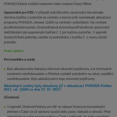
POHODA žádná zvláštní nastavení nebo instalaci Kasy Offline.
Upozornění pro PZD:
V případě pobočkového zpracování dat sehrajte
všechny balíčky z poboček na centrálu a teprve poté nainstalujte aktualizaci
programu POHODA, release 11605 na centrále i pobočkách. Na centrále
prostřednictvím povelu Soubor/Datová komunikace/Pobočkové zpracování
dat/Odeslání dat vygenerujte balíček č. 1 pro každou pobočku. V agendě
Soubor/Účetní jednotky založte na pobočkách z balíčku č. 1 novou účetní
jednotku.
Popis updatu:
Personalitika a mzdy
Byly aktualizovány tiskopisy Oborové zdravotní pojišťovny, a to Hromadné
oznámení zaměstnavatele a Přehled o platbě pojistného na zdrav. pojištění
zaměstnavatele. Bylo aktualizováno logo zdravotní pojišťovny.
Následující změny byly obsaženy již v aktualizaci POHODA Květen
2017, rel. 11604 ze dne 27. 07. 2017:
Účetnictví
V agendě Účetnictví/Výkazy pro MF ve výkaze Pomocný konsolidační
přehled v Části I je již správný součet aktiv, pasiv, nákladů a výnosů. Před
odesláním je nutné provést editaci v Části I v případě, že máte vyplněné i