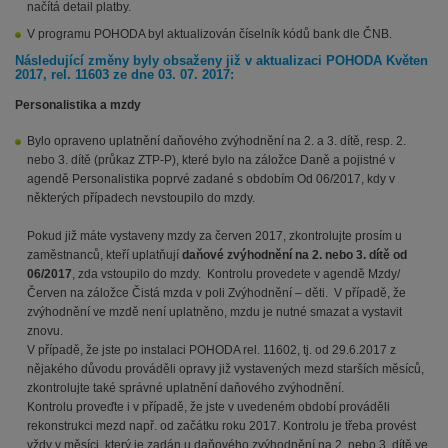
načítá detail platby.
V programu POHODA byl aktualizován číselník kódů bank dle ČNB.
Následující změny byly obsaženy již v aktualizaci POHODA Květen
2017, rel. 11603 ze dne 03. 07. 2017:
Personalistika a mzdy
Bylo opraveno uplatnění daňového zvýhodnění na 2. a 3. dítě, resp. 2.
nebo 3. dítě (průkaz ZTP-P), které bylo na záložce Daně a pojistné v
agendě Personalistika poprvé zadané s obdobím Od 06/2017, kdy v
některých případech nevstoupilo do mzdy.
Pokud již máte vystaveny mzdy za červen 2017, zkontrolujte prosím u
zaměstnanců, kteří uplatňují
daňové zvýhodnění na 2. nebo 3. dítě od
06/2017
, zda vstoupilo do mzdy. Kontrolu provedete v agendě Mzdy/
Červen na záložce Čistá mzda v poli Zvýhodnění – děti. V případě, že
zvýhodnění ve mzdě není uplatněno, mzdu je nutné smazat a vystavit
znovu.
V případě, že jste po instalaci POHODA rel. 11602, tj. od 29.6.2017 z
nějakého důvodu prováděli opravy již vystavených mezd starších měsíců,
zkontrolujte také správné uplatnění daňového zvýhodnění.
Kontrolu proveďte i v případě, že jste v uvedeném období prováděli
rekonstrukci mezd např. od začátku roku 2017. Kontrolu je třeba provést
vždy v měsíci, který je zadán u daňového zvýhodnění na 2. nebo 3. dítě ve