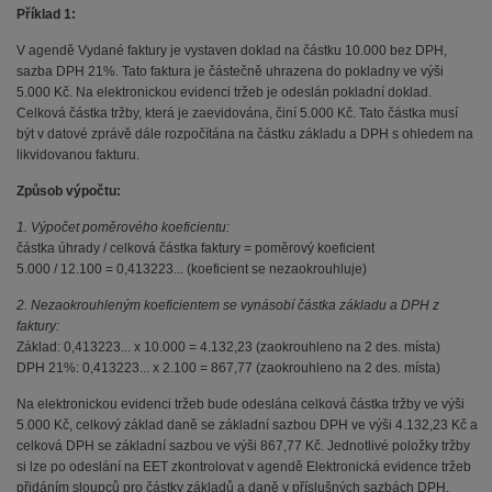
Příklad 1:
V agendě Vydané faktury je vystaven doklad na částku 10.000 bez DPH,
sazba DPH 21%. Tato faktura je částečně uhrazena do pokladny ve výši
5.000 Kč. Na elektronickou evidenci tržeb je odeslán pokladní doklad.
Celková částka tržby, která je zaevidována, činí 5.000 Kč. Tato částka musí
být v datové zprávě dále rozpočítána na částku základu a DPH s ohledem na
likvidovanou fakturu.
Způsob výpočtu:
1. Výpočet poměrového koeficientu:
částka úhrady / celková částka faktury = poměrový koeficient
5.000 / 12.100 = 0,413223... (koeficient se nezaokrouhluje)
2. Nezaokrouhleným koeficientem se vynásobí částka základu a DPH z
faktury:
Základ: 0,413223... x 10.000 = 4.132,23 (zaokrouhleno na 2 des. místa)
DPH 21%: 0,413223... x 2.100 = 867,77 (zaokrouhleno na 2 des. místa)
Na elektronickou evidenci tržeb bude odeslána celková částka tržby ve výši
5.000 Kč, celkový základ daně se základní sazbou DPH ve výši 4.132,23 Kč a
celková DPH se základní sazbou ve výši 867,77 Kč. Jednotlivé položky tržby
si lze po odeslání na EET zkontrolovat v agendě Elektronická evidence tržeb
přidáním sloupců pro částky základů a daně v příslušných sazbách DPH.