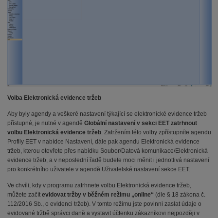
Volba Elektronická evidence tržeb
Aby byly agendy a veškeré nastavení týkající se elektronické evidence tržeb
přístupné, je nutné v agendě
Globální nastavení v sekci EET zatrhnout
volbu Elektronická evidence tržeb
. Zatržením této volby zpřístupníte agendu
Profily EET v nabídce Nastavení, dále pak agendu Elektronická evidence
tržeb, kterou otevřete přes nabídku Soubor/Datová komunikace/Elektronická
evidence tržeb, a v neposlední řadě budete moci měnit i jednotlivá nastavení
pro konkrétního uživatele v agendě Uživatelské nastavení sekce EET.
Ve chvíli, kdy v programu zatrhnete volbu Elektronická evidence tržeb,
můžete začít
evidovat tržby v běžném režimu „online“
(dle § 18 zákona č.
112/2016 Sb., o evidenci tržeb). V tomto režimu jste povinni zaslat údaje o
evidované tržbě správci daně a vystavit účtenku zákazníkovi nejpozději v