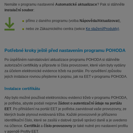
Nemáte v programu nastavené
Automatické aktualizace
? Pak si stáhněte
instalační soubor
:
přímo z daného programu (volba
Nápověda/Aktualizovat
),
nebo ze Zákaznického centra (sekce
Ke stažení/Produkty)
.
Potřebné kroky ještě před nastavením programu POHODA
Po úspěšném nainstalování aktualizace programu POHODA si stáhněte
autorizační certifikáty a připravte si čísla provozoven, které vám byly vydány
za účelem elektronické evidence tržeb na portále. Po vysvětlení způsobu
jejich instalace rovnou přejdeme k popisu, jak na EET v programu POHODA.
Instalace certifikátu
Aby bylo možné používat elektronickou evidenci tržeb v programu POHODA,
je potřeba, abyste podali nejprve
žádost o autentizační údaje na portálu
EET
. Po přihlášení na portál EET je potřeba zaevidovat vaše provozovny, ze
kterých bude plynout evidovaná tržba. Každé provozovně je přiřazeno
identifikační číslo, které se zasílá v datové zprávě správci daně a je uvedeno
na účtence.
Certifikát
a
číslo provozovny
je také nutné pro nastavení profilu
v agendě Profily EET.