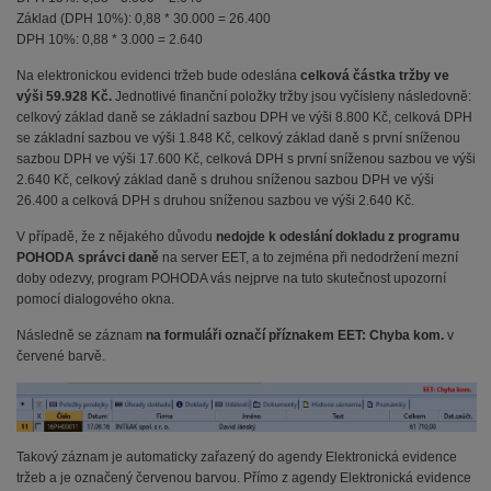
Základ (DPH 10%): 0,88 * 30.000 = 26.400
DPH 10%: 0,88 * 3.000 = 2.640
Na elektronickou evidenci tržeb bude odeslána
celková částka tržby ve
výši 59.928 Kč.
Jednotlivé finanční položky tržby jsou vyčísleny následovně:
celkový základ daně se základní sazbou DPH ve výši 8.800 Kč, celková DPH
se základní sazbou ve výši 1.848 Kč, celkový základ daně s první sníženou
sazbou DPH ve výši 17.600 Kč, celková DPH s první sníženou sazbou ve výši
2.640 Kč, celkový základ daně s druhou sníženou sazbou DPH ve výši
26.400 a celková DPH s druhou sníženou sazbou ve výši 2.640 Kč.
V případě, že z nějakého důvodu
nedojde k odeslání dokladu z programu
POHODA správci daně
na server EET, a to zejména při nedodržení mezní
doby odezvy, program POHODA vás nejprve na tuto skutečnost upozorní
pomocí dialogového okna.
Následně se záznam
na formuláři označí příznakem EET: Chyba kom.
v
červené barvě.
Takový záznam je automaticky zařazený do agendy Elektronická evidence
tržeb a je označený červenou barvou. Přímo z agendy Elektronická evidence