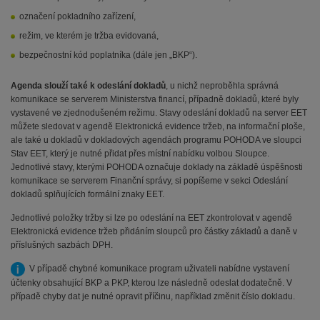
označení pokladního zařízení,
režim, ve kterém je tržba evidovaná,
bezpečnostní kód poplatníka (dále jen „BKP“).
Agenda slouží také k odeslání dokladů
, u nichž neproběhla správná
komunikace se serverem Ministerstva financí, případně dokladů, které byly
vystavené ve zjednodušeném režimu. Stavy odeslání dokladů na server EET
můžete sledovat v agendě Elektronická evidence tržeb, na informační ploše,
ale také u dokladů v dokladových agendách programu POHODA ve sloupci
Stav EET, který je nutné přidat přes místní nabídku volbou Sloupce.
Jednotlivé stavy, kterými POHODA označuje doklady na základě úspěšnosti
komunikace se serverem Finanční správy, si popíšeme v sekci Odeslání
dokladů splňujících formální znaky EET.
Jednotlivé položky tržby si lze po odeslání na EET zkontrolovat v agendě
Elektronická evidence tržeb přidáním sloupců pro částky základů a daně v
příslušných sazbách DPH.
V případě chybné komunikace program uživateli nabídne vystavení
účtenky obsahující BKP a PKP, kterou lze následně odeslat dodatečně. V
případě chyby dat je nutné opravit příčinu, například změnit číslo dokladu.