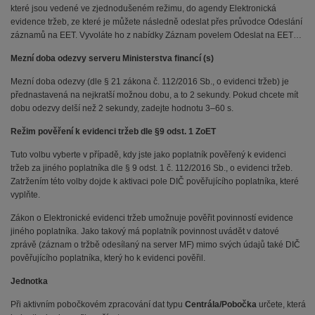
které jsou vedené ve zjednodušeném režimu, do agendy Elektronická
evidence tržeb, ze které je můžete následně odeslat přes průvodce Odeslání
záznamů na EET. Vyvoláte ho z nabídky Záznam povelem Odeslat na EET…
Mezní doba odezvy serveru Ministerstva financí (s)
Mezní doba odezvy (dle § 21 zákona č. 112/2016 Sb., o evidenci tržeb) je
přednastavená na nejkratší možnou dobu, a to 2 sekundy. Pokud chcete mít
dobu odezvy delší než 2 sekundy, zadejte hodnotu 3–60 s.
Režim pověření k evidenci tržeb dle §9 odst. 1 ZoET
Tuto volbu vyberte v případě, kdy jste jako poplatník pověřený k evidenci
tržeb za jiného poplatníka dle § 9 odst. 1 č. 112/2016 Sb., o evidenci tržeb.
Zatržením této volby dojde k aktivaci pole DIČ pověřujícího poplatníka, které
vyplňte.
Zákon o Elektronické evidenci tržeb umožnuje pověřit povinností evidence
jiného poplatníka. Jako takový má poplatník povinnost uvádět v datové
zprávě (záznam o tržbě odesílaný na server MF) mimo svých údajů také DIČ
pověřujícího poplatníka, který ho k evidenci pověřil.
Jednotka
Při aktivním pobočkovém zpracování dat typu
Centrála/Pobočka
určete, která