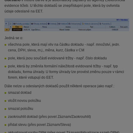
Odesláno
v modré barvě a je automaticky zapsaný do agendy Elektronická
evidence tržeb. U těchto dokladů se znepřístupní pole, která by ovlivnila
údaje odeslané na EET.
Jedná se o:
všechna pole, která mají vliv na částku dokladu - např. množství, jedn.
cena, DPH, sleva, m.j., měna, kurz, částka v CM
pole, která jsou součástí evidované tržby - např. číslo dokladu
pole, která by změnila formální náležitosti evidované tržby - např. typ
dokladu, forma úhrady. U formy úhrady lze provést změnu pouze v rámci
forem, které vstupují do EET.
Dále nelze u odeslaných dokladů použít některé operace jako např.:
smazat doklad
vložit novou položku
smazat položku
zaokrouhlit doklad (přes povel Záznam/Zaokrouhlit)
přidat slevu (přes povel Záznam/Sleva)
aktualizovat sazby DPH (přes povel Záznam/Aktualizace sazeb DPH)