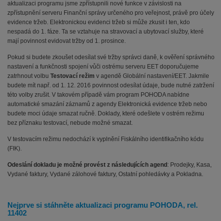
aktualizaci programu jsme zpřístupnili nové funkce v závislosti na
zpřístupnění serveru Finanční správy určeného pro veřejnost, právě pro účely
evidence tržeb. Elektronickou evidenci tržeb si může zkusit i ten, kdo
nespadá do 1. fáze. Ta se vztahuje na stravovací a ubytovací služby, které
mají povinnost evidovat tržby od 1. prosince.
Pokud si budete zkoušet odesílat své tržby správci daně, k ověření správného
nastavení a funkčnosti spojení vůči ostrému serveru EET doporučujeme
zatrhnout volbu
Testovací režim
v agendě Globální nastavení/EET. Jakmile
budete mít např. od 1. 12. 2016 povinnost odesílat údaje, bude nutné zatržení
této volby zrušit. V takovém případě vám program POHODA nabídne
automatické smazání záznamů z agendy Elektronická evidence tržeb nebo
budete moci údaje smazat ručně. Doklady, které odešlete v ostrém režimu
bez příznaku testovací, nebude možné smazat.
V testovacím režimu nedochází k vyplnění Fiskálního identifikačního kódu
(FIK).
Odeslání dokladu je možné provést z následujících agend
: Prodejky, Kasa,
Vydané faktury, Vydané zálohové faktury, Ostatní pohledávky a Pokladna.
Nejprve si stáhněte aktualizaci programu POHODA, rel.
11402