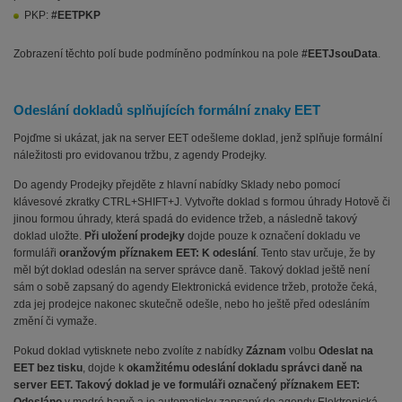
PKP:
#EETPKP
Zobrazení těchto polí bude podmíněno podmínkou na pole
#EETJsouData
.
Odeslání dokladů splňujících formální znaky EET
Pojďme si ukázat, jak na server EET odešleme doklad, jenž splňuje formální
náležitosti pro evidovanou tržbu, z agendy Prodejky.
Do agendy Prodejky přejděte z hlavní nabídky Sklady nebo pomocí
klávesové zkratky CTRL+SHIFT+J. Vytvořte doklad s formou úhrady Hotově či
jinou formou úhrady, která spadá do evidence tržeb, a následně takový
doklad uložte.
Při uložení prodejky
dojde pouze k označení dokladu ve
formuláři
oranžovým příznakem EET: K odeslání
. Tento stav určuje, že by
měl být doklad odeslán na server správce daně. Takový doklad ještě není
sám o sobě zapsaný do agendy Elektronická evidence tržeb, protože čeká,
zda jej prodejce nakonec skutečně odešle, nebo ho ještě před odesláním
změní či vymaže.
Pokud doklad vytisknete nebo zvolíte z nabídky
Záznam
volbu
Odeslat na
EET bez tisku
, dojde k
okamžitému odeslání dokladu správci daně na
server EET. Takový doklad je ve formuláři označený příznakem EET: