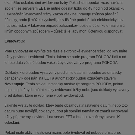
okamžiku uskutečnění evidované tržby. Pokud se nepodaří včas navázat
spojení se serverem EET, je nutné odeslat tržbu do 48 hodin od okamžiku
uskutečnění evidované tržby. Zákon však neupravuje způsob předání
účtenky, proto ji můžete vystavit jak v tištěné podobě, tak elektronicky bez
nutnosti tisku. V takovém případě zákazníkovi pošlete účtenku e-mailem či
jiným obdobným způsobem – důležité je, aby mohl účtenkou disponovat.
Evidovat Od
Pole
Evidovat od
vyplňte dle fáze elektronické evidence tržeb, od kdy máte
tržby povinnost evidovat. Tímto datem se bude program POHODA řídit a od
tohoto data včetně budou vaše tržby evidovány z programu POHODA
Doklady, které budou vystaveny před tímto datem, nebudou automaticky
označeny k odeslání na EET a automaticky budou označeny stavem
Nevstupuje
. Tento stav automaticky nastavuje program POHODA, pokud
nejsou splněny formální znaky evidované tržby nebo jsou doklady vystaveny
před datem, které je vyplněno v poli Evidovat od.
Jakmile vystavíte doklad, který bude obsahovat nastavené datum, nebo toto
datum bude novější, doklady budou při splnění formálních znaků evidované
tržby připraveny k evidenci na server EET a budou označeny stavem
K
odeslání
.
Pokud máte aktivní testovací režim, pole Evidovat od nebude přístupné.