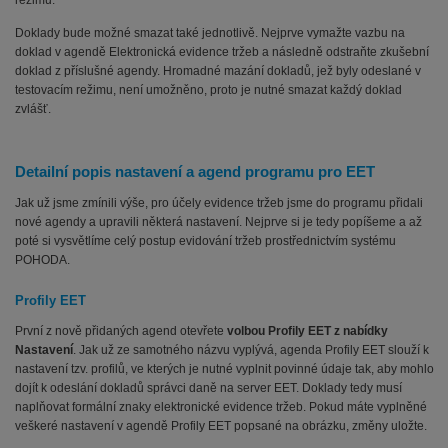
Doklady bude možné smazat také jednotlivě. Nejprve vymažte vazbu na
doklad v agendě Elektronická evidence tržeb a následně odstraňte zkušební
doklad z příslušné agendy. Hromadné mazání dokladů, jež byly odeslané v
testovacím režimu, není umožněno, proto je nutné smazat každý doklad
zvlášť.
Detailní popis nastavení a agend programu pro EET
Jak už jsme zmínili výše, pro účely evidence tržeb jsme do programu přidali
nové agendy a upravili některá nastavení. Nejprve si je tedy popíšeme a až
poté si vysvětlíme celý postup evidování tržeb prostřednictvím systému
POHODA.
Profily EET
První z nově přidaných agend otevřete
volbou Profily EET z nabídky
Nastavení
. Jak už ze samotného názvu vyplývá, agenda Profily EET slouží k
nastavení tzv. profilů, ve kterých je nutné vyplnit povinné údaje tak, aby mohlo
dojít k odeslání dokladů správci daně na server EET. Doklady tedy musí
naplňovat formální znaky elektronické evidence tržeb. Pokud máte vyplněné
veškeré nastavení v agendě Profily EET popsané na obrázku, změny uložte.