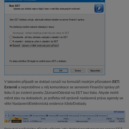
V takovém případě se doklad označí na formuláři modrým příznakem
EET:
Externě
a neproběhne u něj komunikace se serverem Finanční správy při
tisku či po zvolení povelu Záznam/Odeslat na EET bez tisku. Abyste mohli
měnit stav na dokladech, je potřeba mít správně nastavená práva agendy ve
větvi Nastavení/Elektronická evidence tržeb/Doklady.