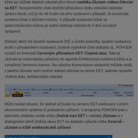
tržeb jej můžete kdykoli odeslat přes hlavní
nabídku Záznam volbou Odeslat
na EET
. Nezapomeňte však dodržet příslušnou dobu odeslání dokladu
správci daně, což je do 48 hodin od jeho vystavení v případě, že používáte
evidenci tržeb v běžném režimu. V případě evidovaní tržeb ve
zjednodušeném režimu je nutné doklady odeslat do 5 dnů od jejich
vystavení.
Doklad, který má špatně nastavené DIČ u účetní jednotky, špatně nastavený
profil v uživatelském nastavení, chybně vyplněné číslo dokladu aj., POHODA
označí ve formuláři
červeným příznakem EET: Chybná data
. Takový
záznam je automaticky zařazený do agendy Elektronická evidence tržeb a je
označený červenou barvou. Na záložce Komunikace následně můžete zjistit,
z jakého důvodu není možné doklad odeslat na server EET. Jakmile opravíte
chybná data, doklad půjde odeslat.
Může nastat situace, že doklad už bude na serveru EET evidovaný v jiném
ekonomickém systému či pokladním zařízení. V programu POHODA pak u
takového dokladu zvolte volbu
Změnit stav EET
z nabídky
Záznam
a v
dialogovém okně Změna stavu EET na dokladu vyberte volbu
Externě –
záznam o tržbě evidovalo jiné zařízení
.