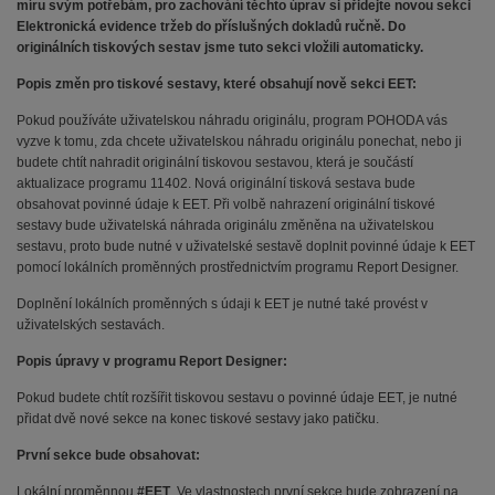
míru svým potřebám, pro zachování těchto úprav si přidejte novou sekci
Elektronická evidence tržeb do příslušných dokladů ručně. Do
originálních tiskových sestav jsme tuto sekci vložili automaticky.
Popis změn pro tiskové sestavy, které obsahují nově sekci EET:
Pokud používáte uživatelskou náhradu originálu, program POHODA vás
vyzve k tomu, zda chcete uživatelskou náhradu originálu ponechat, nebo ji
budete chtít nahradit originální tiskovou sestavou, která je součástí
aktualizace programu 11402. Nová originální tisková sestava bude
obsahovat povinné údaje k EET. Při volbě nahrazení originální tiskové
sestavy bude uživatelská náhrada originálu změněna na uživatelskou
sestavu, proto bude nutné v uživatelské sestavě doplnit povinné údaje k EET
pomocí lokálních proměnných prostřednictvím programu Report Designer.
Doplnění lokálních proměnných s údaji k EET je nutné také provést v
uživatelských sestavách.
Popis úpravy v programu Report Designer:
Pokud budete chtít rozšířit tiskovou sestavu o povinné údaje EET, je nutné
přidat dvě nové sekce na konec tiskové sestavy jako patičku.
První sekce bude obsahovat:
Lokální proměnnou
#EET
. Ve vlastnostech první sekce bude zobrazení na