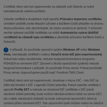
Certifikát, který vám byl vygenerován na základě vaší žádosti, je nutné
nainstalovat do vašeho počítače.
Vyberte certifikát a dvojklikem myši spusťte
Průvodce importem certifikátu
.
Umístění uložiště zvolte Aktuální uživatel a tlačítkem Další přejděte na druhou
stranu průvodce, kde zkontrolujete, že název souboru je správný. V průvodci
nechte vybrané uložiště certifikátu na volbě
Automaticky vybrat úložiště
certifikátů na základě typu certifikátu
a ukončete průvodce tlačítkem Další a
Dokončit.
V případě, že používáte operační systém
Windows XP
nebo
Windows
Vista
, nainstalujte certifikát s volbou
Označit tento klíč jako exportovatelný
.
Pokud tuto volbu nezatrhnete, nebude fungovat komunikace programu
POHODA se serverem EET. Zároveň u těchto operačních systémů nebude
fungovat komunikace v případě, že používáte Proxy server. Pokud používáte
Proxy server, doporučujeme použít např. Forefront TMG Client.
Certifikát, který vám byl vygenerován, obsahuje v názvu DIČ – toto DIČ by
mělo být shodné s DIČ v agendě Účetní jednotky. Pokud vyplníte certifikát v
agendě
Profily EET
a nebude se shodovat DIČ certifikátu s DIČ právě
otevřené účetní jednotky, bude možné odesílat evidenci tržeb na server EET,
ale u takto odeslaných dokladů se bude zobrazovat upozornění, které je
zasláno přímo serverem EET. Toto upozornění poté můžete nalézt na záložce