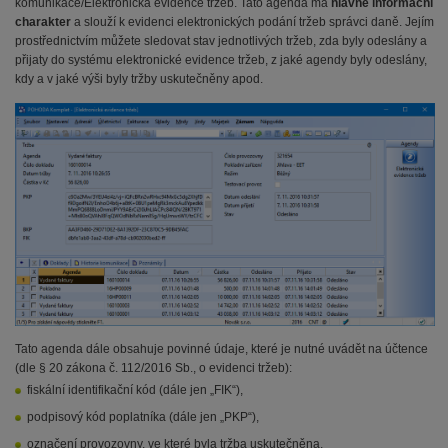
komunikace/Elektronická evidence tržeb. Tato agenda má
hlavně informační
charakter
a slouží k evidenci elektronických podání tržeb správci daně. Jejím
prostřednictvím můžete sledovat stav jednotlivých tržeb, zda byly odeslány a
přijaty do systému elektronické evidence tržeb, z jaké agendy byly odeslány,
kdy a v jaké výši byly tržby uskutečněny apod.
Tato agenda dále obsahuje povinné údaje, které je nutné uvádět na účtence
(dle § 20 zákona č. 112/2016 Sb., o evidenci tržeb):
fiskální identifikační kód (dále jen „FIK“),
podpisový kód poplatníka (dále jen „PKP“),
označení provozovny, ve které byla tržba uskutečněna,