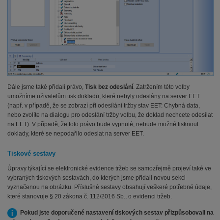
Dále jsme také přidali právo,
Tisk bez odeslání
. Zatržením této volby
umožníme uživatelům tisk dokladů, které nebyly odeslány na server EET
(např. v případě, že se zobrazí při odesílání tržby stav EET: Chybná data,
nebo zvolíte na dialogu pro odeslání tržby volbu, že doklad nechcete odesílat
na EET). V případě, že toto právo bude vypnuté, nebude možné tisknout
doklady, které se nepodařilo odeslat na server EET.
Tiskové sestavy
Úpravy týkající se elektronické evidence tržeb se samozřejmě projeví také ve
vybraných tiskových sestavách, do kterých jsme přidali novou sekci
vyznačenou na obrázku. Příslušné sestavy obsahují veškeré potřebné údaje,
které stanovuje § 20 zákona č. 112/2016 Sb., o evidenci tržeb.
Pokud jste doporučené nastavení tiskových sestav přizpůsobovali na