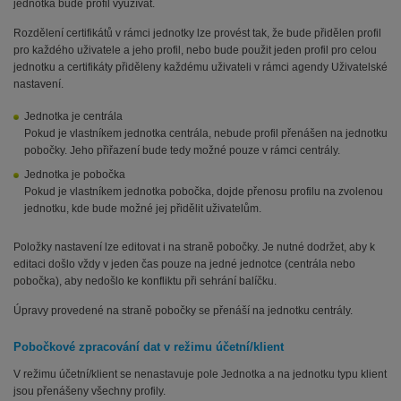
jednotka bude profil využívat.
Rozdělení certifikátů v rámci jednotky lze provést tak, že bude přidělen profil
pro každého uživatele a jeho profil, nebo bude použit jeden profil pro celou
jednotku a certifikáty přiděleny každému uživateli v rámci agendy Uživatelské
nastavení.
Jednotka je centrála
Pokud je vlastníkem jednotka centrála, nebude profil přenášen na jednotku
pobočky. Jeho přiřazení bude tedy možné pouze v rámci centrály.
Jednotka je pobočka
Pokud je vlastníkem jednotka pobočka, dojde přenosu profilu na zvolenou
jednotku, kde bude možné jej přidělit uživatelům.
Položky nastavení lze editovat i na straně pobočky. Je nutné dodržet, aby k
editaci došlo vždy v jeden čas pouze na jedné jednotce (centrála nebo
pobočka), aby nedošlo ke konfliktu při sehrání balíčku.
Úpravy provedené na straně pobočky se přenáší na jednotku centrály.
Pobočkové zpracování dat v režimu účetní/klient
V režimu účetní/klient se nenastavuje pole Jednotka a na jednotku typu klient
jsou přenášeny všechny profily.