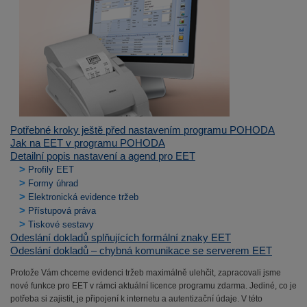
Potřebné kroky ještě před nastavením programu POHODA
Jak na EET v programu POHODA
Detailní popis nastavení a agend pro EET
>
Profily EET
>
Formy úhrad
>
Elektronická evidence tržeb
>
Přístupová práva
>
Tiskové sestavy
Odeslání dokladů splňujících formální znaky EET
Odeslání dokladů – chybná komunikace se serverem EET
Protože Vám chceme evidenci tržeb maximálně ulehčit, zapracovali jsme
nové funkce pro EET v rámci aktuální licence programu zdarma. Jediné, co je
potřeba si zajistit, je připojení k internetu a autentizační údaje. V této