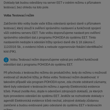
Doklady tak budou odesílány na server EET v ostrém režimu s příznakem
testovací, bez ohledu na toto pole.
Volba Testovací režim
Zatržením této volby bude vaše tržba odeslaná správci daně s příznakem
testovací, který slouží k ověření správného nastavení a funkčnosti spojení
vůči ostrému serveru EET. Tuto volbu doporučujeme nastavit pro ověření
správného odesílání dat z programu POHODA do systému EET. Tímto
nastavením nedojde k odeslání tržby správci daně dle § 18 zákona č.
112/2016 Sb., o evidenci tržeb a nebude vygenerován fiskální identifikační
kód (FIK).
Volbu Testovací režim doporučujeme vybrat pro ověření funkčnosti
odesílání dat z programu POHODA do systému EET.
Při přechodu z testovacího režimu do produkčního, tedy do režimu s možností
evidovat už skutečné tržby, je třeba volbu Testovací režim deaktivovat. V
takovém případě vás program POHODA vyzve, zda chcete odstranit záznamy,
které byly odeslané v testovacím režimu z agendy Elektronická evidence
tržeb. Pokud zvolíte Ano, dojde k odemčení zdrojových dokladů, ze kterých
bylo provedeno odeslání do systému EET. Jestliže se rozhodnete doklady v
agendě Elektronická evidence tržeb nechat, zdrojové doklady zůstanou
zamčené a budou evidované jako odeslané do systému EET v testovacím
režimu.