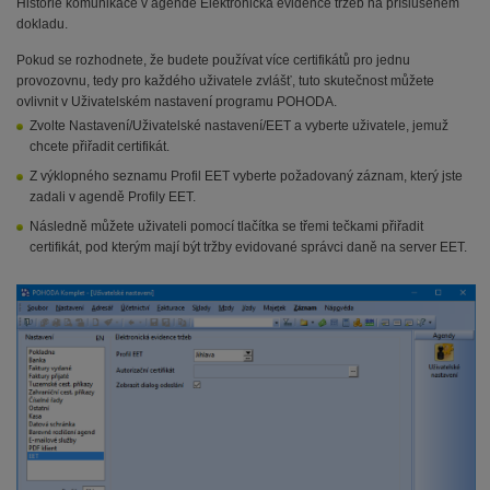
Historie komunikace v agendě Elektronická evidence tržeb na příslušeném
dokladu.
Pokud se rozhodnete, že budete používat více certifikátů pro jednu
provozovnu, tedy pro každého uživatele zvlášť, tuto skutečnost můžete
ovlivnit v Uživatelském nastavení programu POHODA.
Zvolte Nastavení/Uživatelské nastavení/EET a vyberte uživatele, jemuž
chcete přiřadit certifikát.
Z výklopného seznamu Profil EET vyberte požadovaný záznam, který jste
zadali v agendě Profily EET.
Následně můžete uživateli pomocí tlačítka se třemi tečkami přiřadit
certifikát, pod kterým mají být tržby evidované správci daně na server EET.