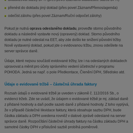
přenést do dokladu jiný doklad (přes povel Záznam/Přenos/agenda)
odečíst zálohu (přes povel Záznam/Ruční odpočet zálohy)
Pokud je nutná
oprava odeslaného dokladu
, proveďte storno původního
dokladu a následně vystavte nový (opravený) doklad. Storno původního
dokladu je nutné odeslat na EET, aby zde došlo ke snížení původní tržby.
Nově vystavený doklad, pokud jde o evidovanou tržbu, znovu odešlete na
server správce daně.
Údaje, které nejsou součástí evidované tržby, lze i na odeslaných dokladech
upravovat a měnit pro účely správného vedení účetnictví v programu
POHODA. Jedná se např. o pole Předkontace, Členění DPH, Středisko atd.
Údaje o evidované tržbě – částečná úhrada faktury
Rozsah údajů o evidované tržbě je uveden v zákoně č. 112/2016 Sb., o
evidenci tržeb. Zde se uvádí, že údajem o evidované tržbě je mj. základ daně
z přidané hodnoty a daň podle sazeb daně z přidané hodnoty. Z toho vyplývá,
že v případě částečné likvidace faktury, která obsahuje sazbu DPH, bude
částka základu a DPH uvedena rovněž v datové zprávě odeslané na server
správce daně. Rozpočítání částečné úhrady faktury na částku základu DPH a
samotné částky DPH v příslušné sazbě probíhá poměrově.