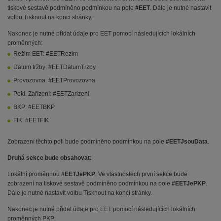
tiskové sestavě podmíněno podmínkou na pole
#EET
. Dále je nutné nastavit
volbu Tisknout na konci stránky.
Nakonec je nutné přidat údaje pro EET pomocí následujících lokálních
proměnných:
Režim EET: #EETRezim
Datum tržby: #EETDatumTrzby
Provozovna: #EETProvozovna
Pokl. Zařízení: #EETZarizeni
BKP: #EETBKP
FIK: #EETFIK
Zobrazení těchto polí bude podmíněno podmínkou na pole
#EETJsouData
.
Druhá sekce bude obsahovat:
Lokální proměnnou
#EETJePKP
. Ve vlastnostech první sekce bude
zobrazení na tiskové sestavě podmíněno podmínkou na pole
#EETJePKP
.
Dále je nutné nastavit volbu Tisknout na konci stránky.
Nakonec je nutné přidat údaje pro EET pomocí následujících lokálních
proměnných PKP: