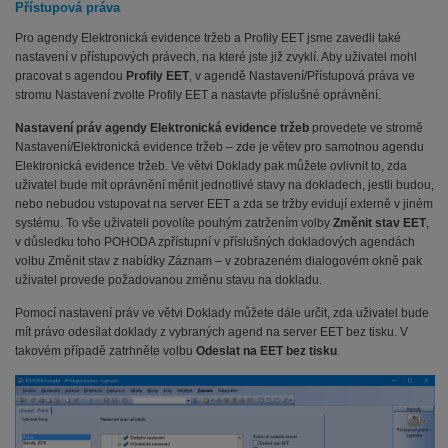
Přístupová práva
Pro agendy Elektronická evidence tržeb a Profily EET jsme zavedli také
nastavení v přístupových právech, na které jste již zvyklí. Aby uživatel mohl
pracovat s agendou
Profily EET
, v agendě Nastavení/Přístupová práva ve
stromu Nastavení zvolte Profily EET a nastavte příslušné oprávnění.
Nastavení práv agendy Elektronická evidence tržeb
provedete ve stromě
Nastavení/Elektronická evidence tržeb – zde je větev pro samotnou agendu
Elektronická evidence tržeb. Ve větvi Doklady pak můžete ovlivnit to, zda
uživatel bude mít oprávnění měnit jednotlivé stavy na dokladech, jestli budou,
nebo nebudou vstupovat na server EET a zda se tržby evidují externě v jiném
systému. To vše uživateli povolíte pouhým zatržením volby
Změnit stav EET
,
v důsledku toho POHODA zpřístupní v příslušných dokladových agendách
volbu Změnit stav z nabídky Záznam – v zobrazeném dialogovém okně pak
uživatel provede požadovanou změnu stavu na dokladu.
Pomocí nastavení práv ve větvi Doklady můžete dále určit, zda uživatel bude
mít právo odesílat doklady z vybraných agend na server EET bez tisku. V
takovém případě zatrhněte volbu
Odeslat na EET bez tisku
.