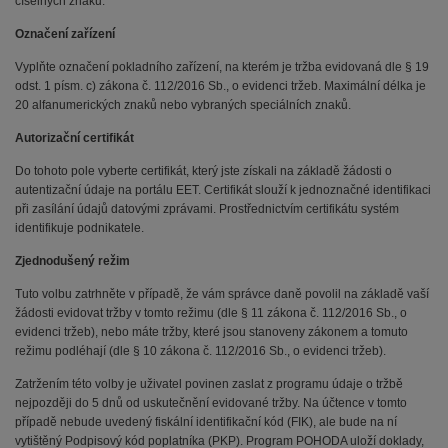
číselných znaků.
Označení zařízení
Vyplňte označení pokladního zařízení, na kterém je tržba evidovaná dle § 19
odst. 1 písm. c) zákona č. 112/2016 Sb., o evidenci tržeb. Maximální délka je
20 alfanumerických znaků nebo vybraných speciálních znaků.
Autorizační certifikát
Do tohoto pole vyberte certifikát, který jste získali na základě žádosti o
autentizační údaje na portálu EET. Certifikát slouží k jednoznačné identifikaci
při zasílání údajů datovými zprávami. Prostřednictvím certifikátu systém
identifikuje podnikatele.
Zjednodušený režim
Tuto volbu zatrhněte v případě, že vám správce daně povolil na základě vaší
žádosti evidovat tržby v tomto režimu (dle § 11 zákona č. 112/2016 Sb., o
evidenci tržeb), nebo máte tržby, které jsou stanoveny zákonem a tomuto
režimu podléhají (dle § 10 zákona č. 112/2016 Sb., o evidenci tržeb).
Zatržením této volby je uživatel povinen zaslat z programu údaje o tržbě
nejpozději do 5 dnů od uskutečnění evidované tržby. Na účtence v tomto
případě nebude uvedený fiskální identifikační kód (FIK), ale bude na ní
vytištěný Podpisový kód poplatníka (PKP). Program POHODA uloží doklady,