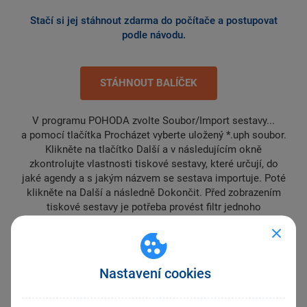
Stačí si jej stáhnout zdarma do počítače a postupovat
podle návodu.
STÁHNOUT BALÍČEK
V programu POHODA zvolte Soubor/Import sestavy...
a pomocí tlačítka Procházet vyberte uložený *.uph soubor.
Klikněte na tlačítko Další a v následujícím okně
zkontrolujte vlastnosti tiskové sestavy, které určují, do
jaké agendy a s jakým názvem se sestava importuje. Poté
klikněte na Další a následně Dokončit. Před zobrazením
tiskové sestavy je potřeba provést filtr jednoho
konkrétního záznamu volbou Záznam/Výběr/Vybrat
1 záznam.
Nastavení cookies