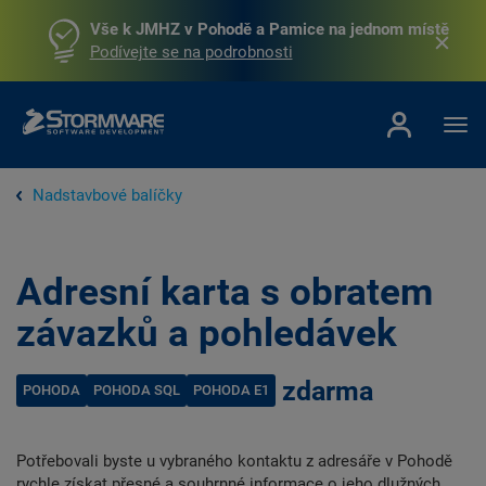
Vše k JMHZ v Pohodě a Pamice na jednom místě
Podívejte se na podrobnosti
Nadstavbové balíčky
Adresní karta s obratem
závazků a pohledávek
zdarma
POHODA
POHODA SQL
POHODA E1
Potřebovali byste u vybraného kontaktu z adresáře v Pohodě
rychle získat přesné a souhrnné informace o jeho dlužných