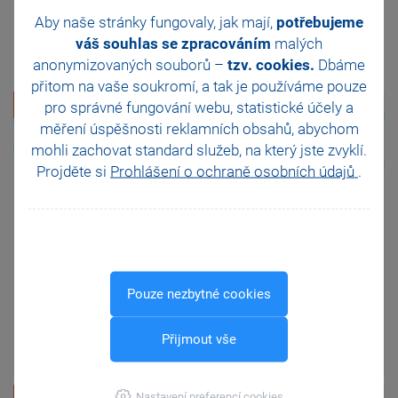
Mohlo by se vám ještě hodit
Aby naše stránky fungovaly, jak mají,
potřebujeme
váš souhlas se zpracováním
malých
anonymizovaných souborů –
tzv. cookies.
Dbáme
přitom na vaše soukromí, a tak je
používáme pouze
1 580 Kč
pro správné fungování webu, statistické účely a
měření úspěšnosti reklamních obsahů, abychom
mohli zachovat standard služeb, na který jste zvyklí.
Projděte si
Prohlášení o ochraně osobních údajů
.
Rozvaha dle řádku výkazu
POHODA
POHODA SQL
POHODA E1
Pouze nezbytné cookies
Přijmout vše
VÍCE
Nastavení preferencí cookies
1 580 Kč