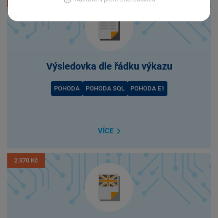
Výsledovka dle řádku výkazu
POHODA
POHODA SQL
POHODA E1
VÍCE
2 370 Kč