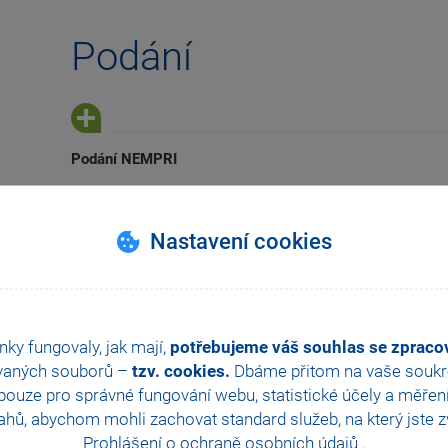
Podání
Podání NEMPRI
Upravili jsme generování Podání NEMPRI, nově bude tot
úpravách (smazání položek) již nedojde k ukončení aplik
Nastavení cookies
Update PAMICA, rel. 
K dispozici od:
29. 10. 2024
nky fungovaly, jak mají,
potřebujeme váš souhlas se zprac
Vztaženo k verzi:
PAMICA, rel. 13801
vaných souborů –
tzv. cookies.
Dbáme přitom na vaše soukro
ouze pro správné fungování webu, statistické účely a měřen
Exekuční srážky
hů, abychom mohli zachovat standard služeb, na který jste zvy
Prohlášení o ochraně osobních údajů
.