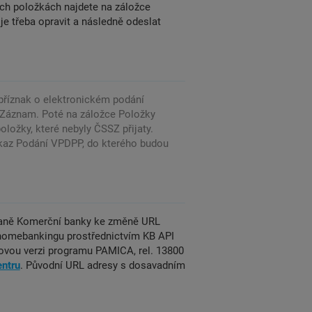
ch položkách najdete na záložce
e třeba opravit a následně odeslat
 příznak o elektronickém podání
 Záznam. Poté na záložce Položky
ložky, které nebyly ČSSZ přijaty.
kaz Podání VPDPP, do kterého budou
traně Komerční banky ke změně URL
y homebankingu prostřednictvím KB API
ijovou verzi programu PAMICA, rel. 13800
ntru
. Původní URL adresy s dosavadním