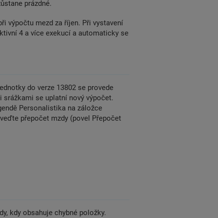
zůstane prázdné.
i výpočtu mezd za říjen. Při vystavení
tivní 4 a více exekucí a automaticky se
 jednotky do verze 13802 se provede
srážkami se uplatní nový výpočet.
gendě Personalistika na záložce
veďte přepočet mzdy (povel Přepočet
dy, kdy obsahuje chybné položky.