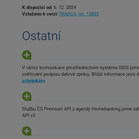
K dispozici od:
6. 12. 2024
Vztaženo k verzi:
PAMICA, rel. 13803
Ostatní
V rámci komunikace prostřednictvím systému ISDS jsme 
ověřování podpisu datové zprávy. Bližší informace jsou
schránkám
.
Službu ČS Premium API z agendy Homebanking jsme zakt
API v3.