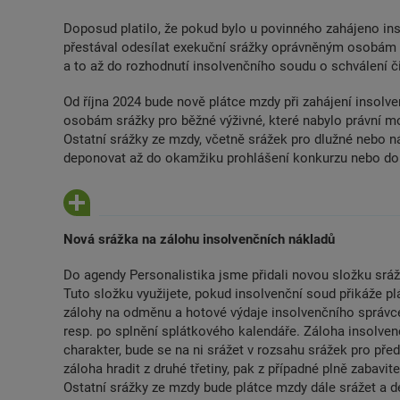
Doposud platilo, že pokud bylo u povinného zahájeno ins
přestával odesílat exekuční srážky oprávněným osobám 
a to až do rozhodnutí insolvenčního soudu o schválení či
Od října 2024 bude nově plátce mzdy při zahájení insolv
osobám srážky pro běžné výživné, které nabylo právní mo
Ostatní srážky ze mzdy, včetně srážek pro dlužné nebo n
deponovat až do okamžiku prohlášení konkurzu nebo do 
Nová srážka na zálohu insolvenčních nákladů
Do agendy Personalistika jsme přidali novou složku srá
Tuto složku využijete, pokud insolvenční soud přikáže pl
zálohy na odměnu a hotové výdaje insolvenčního správce
resp. po splnění splátkového kalendáře. Záloha insolve
charakter, bude se na ni srážet v rozsahu srážek pro pře
záloha hradit z druhé třetiny, pak z případné plně zabavite
Ostatní srážky ze mzdy bude plátce mzdy dále srážet a 