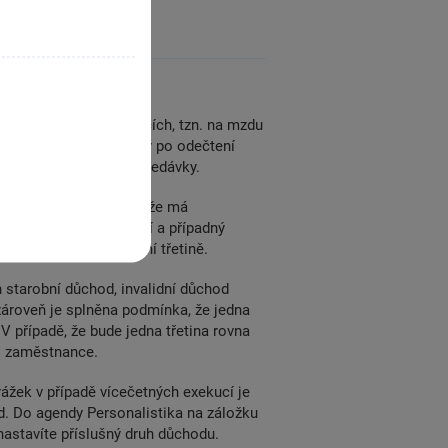
při vícečetných exekucích, tzn. na mzdu
. Nově se z čisté mzdy po odečtení
 i pro nepřednostní pohledávky.
ce exekucí. V případě, že má
iny nejdříve přednostní a případný
í) se připočítá k první třetině.
 starobní důchod, invalidní důchod
 zároveň je splněna podmínka, že jedna
 V případě, že bude jedna třetina rovna
to zaměstnance.
ážek v případě vícečetných exekucí je
d. Do agendy Personalistika na záložku
astavíte příslušný druh důchodu.