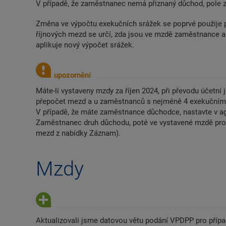
V případě, že zaměstnanec nemá přiznaný důchod, pole 
Změna ve výpočtu exekučních srážek se poprvé použije př
říjnových mezd se určí, zda jsou ve mzdě zaměstnance ak
aplikuje nový výpočet srážek.
Máte-li vystaveny mzdy za říjen 2024, při převodu účetní
přepočet mezd a u zaměstnanců s nejméně 4 exekučními 
V případě, že máte zaměstnance důchodce, nastavte v a
Zaměstnanec druh důchodu, poté ve vystavené mzdě pro
mezd z nabídky Záznam).
Mzdy
Aktualizovali jsme datovou větu podání VPDPP pro přípa