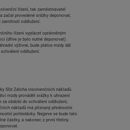
olvenční řízení, tak zaměstnavatel
a začal provedené srážky deponovat,
 zamítnutí oddlužení.
enčního řízení vyplácet oprávněným
ci (dříve je bylo nutné deponovat).
áhradní výživné, bude plátce mzdy dál
schválení oddlužení.
žky S0z Záloha insolvenčních nákladů.
átci mzdy provádět srážky k uhrazení
 za období do schválení oddlužení,
nčních nákladů má přiznaný přednostní
dnostní pohledávky. Nejprve se bude tato
lné částky, a nakonec z první třetiny.
deponovat.