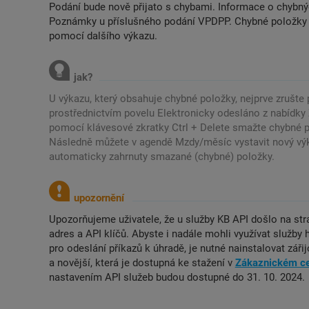
Podání bude nově přijato s chybami. Informace o chybný
Poznámky u příslušného podání VPDPP. Chybné položky j
pomocí dalšího výkazu.
U výkazu, který obsahuje chybné položky, nejprve zrušte
prostřednictvím povelu Elektronicky odesláno z nabídky
pomocí klávesové zkratky Ctrl + Delete smažte chybné po
Následně můžete v agendě Mzdy/měsíc vystavit nový vý
automaticky zahrnuty smazané (chybné) položky.
Upozorňujeme uživatele, že u služby KB API došlo na s
adres a API klíčů. Abyste i nadále mohli využívat služb
pro odeslání příkazů k úhradě, je nutné nainstalovat zář
a novější, která je dostupná ke stažení v
Zákaznickém ce
nastavením API služeb budou dostupné do 31. 10. 2024.