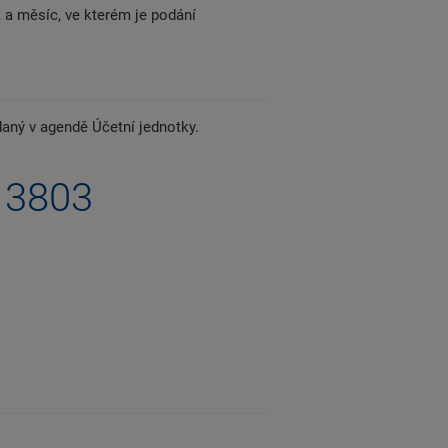
a měsíc, ve kterém je podání
aný v agendě Účetní jednotky.
13803