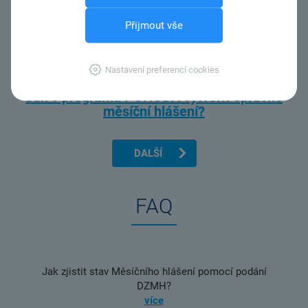
Přijmout vše
Nastavení preferencí cookies
Jak v programu POHODA vytvořit opravné
měsíční hlášení?
DALŠÍ
FAQ
Jak zjistit stav Měsíčního hlášení pomocí podání
DZMH?
více