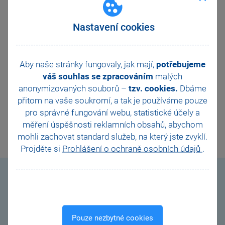
obchod@stormware.cz
) telefonicky nebo
emailem každý všední den od 8:00 do 16:00
hodin. I nadále nás přitom můžete navštívit na
Nastavení cookies
našich pobočkách
, nebo si domluvit online
konzultaci – stačí vyplnit
kontaktní formulář
na našem webu a my už se s vámi spojíme
Aby naše stránky fungovaly, jak mají,
potřebujeme
a konzultaci společně domluvíme.
váš souhlas se zpracováním
malých
anonymizovaných souborů –
tzv. cookies.
Dbáme
přitom na vaše soukromí, a tak je
používáme pouze
pro správné fungování webu, statistické účely a
DALŠÍ
měření úspěšnosti reklamních obsahů, abychom
mohli zachovat standard služeb, na který jste zvyklí.
Projděte si
Prohlášení o ochraně osobních údajů
.
Videonávody
Pouze nezbytné cookies