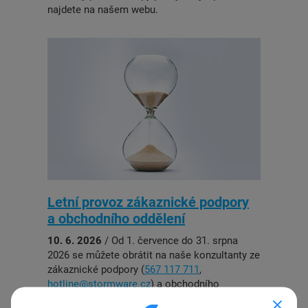
najdete na našem webu.
Letní provoz zákaznické podpory
a obchodního oddělení
10. 6. 2026
/ Od 1. července do 31. srpna
2026 se můžete obrátit na naše konzultanty ze
zákaznické podpory (
567 117 711
,
hotline@stormware.cz
) a obchodního
oddělení STORMWARE (
567 112 612
,