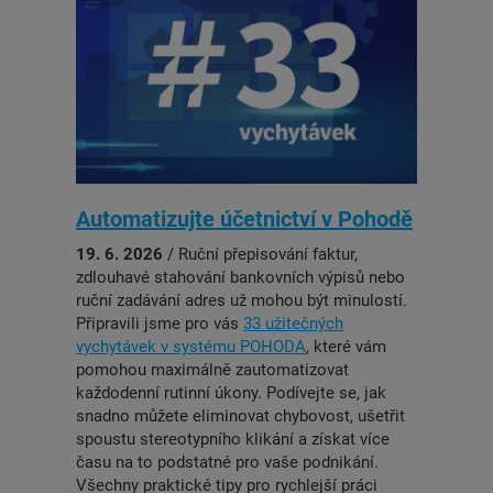
Automatizujte účetnictví v Pohodě
19. 6. 2026
/ Ruční přepisování faktur,
zdlouhavé stahování bankovních výpisů nebo
ruční zadávání adres už mohou být minulostí.
Připravili jsme pro vás
33 užitečných
vychytávek v systému POHODA
, které vám
pomohou maximálně zautomatizovat
každodenní rutinní úkony. Podívejte se, jak
snadno můžete eliminovat chybovost, ušetřit
spoustu stereotypního klikání a získat více
času na to podstatné pro vaše podnikání.
Všechny praktické tipy pro rychlejší práci