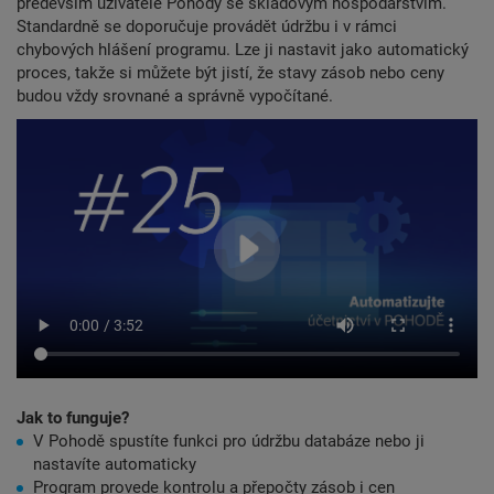
především uživatelé Pohody se skladovým hospodářstvím.
Standardně se doporučuje provádět údržbu i v rámci
chybových hlášení programu. Lze ji nastavit jako automatický
proces, takže si můžete být jistí, že stavy zásob nebo ceny
budou vždy srovnané a správně vypočítané.
Jak to funguje?
V Pohodě spustíte funkci pro údržbu databáze nebo ji
nastavíte automaticky
Program provede kontrolu a přepočty zásob i cen