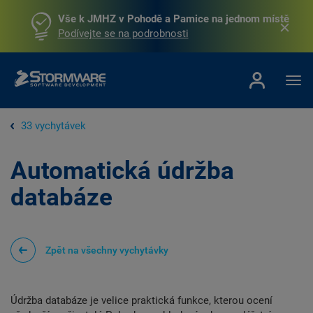
Vše k JMHZ v Pohodě a Pamice na jednom místě
Podívejte se na podrobnosti
33 vychytávek
Automatická údržba
databáze
Zpět na všechny vychytávky
Údržba databáze je velice praktická funkce, kterou ocení