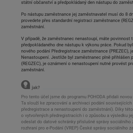
státní občanství a předpokládaný den nástupu do zaměst
Po nástupu zaměstnance jej zaměstnavatel musí do 8 dní p
provedete přes standardní registraci zaměstnance (REG
zaměstnání.
V případě, že zaměstnanec nenastoupí, máte povinnost 
předpokládaného dne nástupu k výkonu práce. Pokud by
nového podání Předregistrace zaměstnance (PREZEC), je
Nenastoupení. Jestliže byl zaměstnanec plně přihlášen
(REGZEC), je oznámení o nenastoupení nutné provést pr
zaměstnání.
Pro tento účel jsme do programu POHODA přidali novou
Ta slouží ke zpracování a archivaci podání souvisejících
předregistrace a nenastoupení do zaměstnání). Díky tét
o vytvořených předregistracích i o způsobu a výsledku je
odeslat do datové schránky příslušné správy sociálního 
rozhraní pro e-Podání (VREP) České správy sociálního z