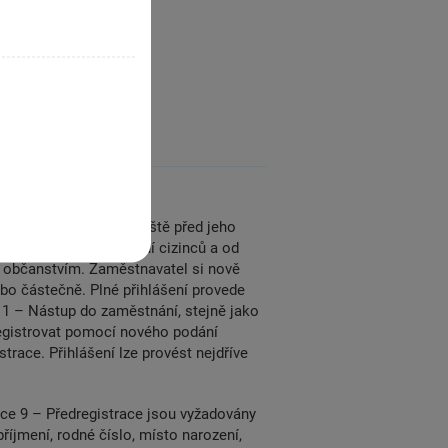
stnance
zaměstnance na ČSSZ ještě před jeho
 platí při zaměstnávání cizinců a od
m občanstvím. Zaměstnavatel si nově
bo částečně. Plné přihlášení provede
1 – Nástup do zaměstnání, stejně jako
gistrovat pomocí nového podání
race. Přihlášení lze provést nejdříve
ce 9 – Předregistrace jsou vyžadovány
íjmení, rodné číslo, místo narození,