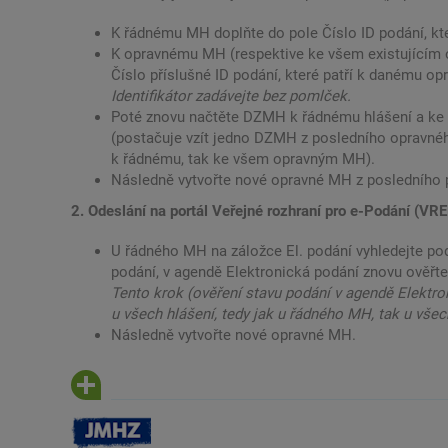
K řádnému MH doplňte do pole Číslo ID podání, kt
K opravnému MH (respektive ke všem existujícím 
Číslo příslušné ID podání, které patří k danému op
Identifikátor zadávejte bez pomlček.
Poté znovu načtěte DZMH k řádnému hlášení a ke
(postačuje vzít jedno DZMH z posledního opravnéh
k řádnému, tak ke všem opravným MH).
Následně vytvořte nové opravné MH z posledního 
2. Odeslání na portál Veřejné rozhraní pro e-Podání (VR
U řádného MH na záložce El. podání vyhledejte po
podání, v agendě Elektronická podání znovu ověřt
Tento krok (ověření stavu podání v agendě Elektr
u všech hlášení, tedy jak u řádného MH, tak u vš
Následně vytvořte nové opravné MH.