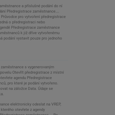
aměstnance a příslušné podání do ní
odání Předregistrace zaměstnance…
 Průvodce pro vytvoření předregistrace
jedná o předregistraci nebo
 agendě Předregistrace zaměstnance
zaměstnanců k již dříve vytvořenému
á podání vystavit pouze pro jednoho
ce zaměstnance s vygenerovaným
ovelu Otevřít předregistrace z místní
otevřete agendu Předregistrace
ů, pro které je podání vytvořeno.
vat na záložce Data. Údaje se
ka.
nance elektronicky odeslat na VREP,
 kterého otevřete z agendy