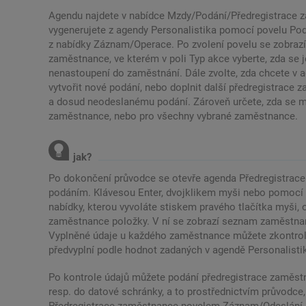
Agendu najdete v nabídce Mzdy/Podání/Předregistrace z
vygenerujete z agendy Personalistika pomocí povelu P
z nabídky Záznam/Operace. Po zvolení povelu se zobrazí
zaměstnance, ve kterém v poli Typ akce vyberte, zda se 
nenastoupení do zaměstnání. Dále zvolte, zda chcete v
vytvořit nové podání, nebo doplnit další předregistrace 
a dosud neodeslanému podání. Zároveň určete, zda se m
zaměstnance, nebo pro všechny vybrané zaměstnance.
Po dokončení průvodce se otevře agenda Předregistra
podáním. Klávesou Enter, dvojklikem myši nebo pomocí p
nabídky, kterou vyvoláte stiskem pravého tlačítka myši, 
zaměstnance položky. V ní se zobrazí seznam zaměstnanc
Vyplněné údaje u každého zaměstnance můžete zkontrolo
předvyplní podle hodnot zadaných v agendě Personalisti
Po kontrole údajů můžete podání předregistrace zaměst
resp. do datové schránky, a to prostřednictvím průvodce,