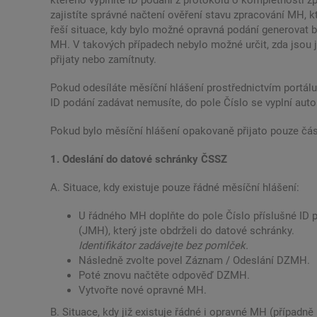
kterého vyplníte ID podání z protokolu o kompletnosti 
zajistíte správné načtení ověření stavu zpracování MH, k
řeší situace, kdy bylo možné opravná podání generovat 
MH. V takových případech nebylo možné určit, zda jsou 
přijaty nebo zamítnuty.
Pokud odesíláte měsíční hlášení prostřednictvím portálu
ID podání zadávat nemusíte, do pole Číslo se vyplní aut
Pokud bylo měsíční hlášení opakovaně přijato pouze čás
1. Odeslání do datové schránky ČSSZ
A. Situace, kdy existuje pouze řádné měsíční hlášení:
U řádného MH doplňte do pole Číslo příslušné ID 
(JMH), který jste obdrželi do datové schránky.
Identifikátor zadávejte bez pomlček.
Následně zvolte povel Záznam / Odeslání DZMH.
Poté znovu načtěte odpověď DZMH.
Vytvořte nové opravné MH.
B. Situace, kdy již existuje řádné i opravné MH (případn