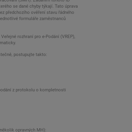
zpracování (JMH). Zadáním tohoto ID
terého se dané chyby týkají. Tato úprava
bez předchozího ověření stavu řádného
jednotlivé formuláře zaměstnanců
 Veřejné rozhraní pro e-Podání (VREP),
omaticky.
tečně, postupujte takto:
podání z protokolu o kompletnosti
ě několik opravných MH):