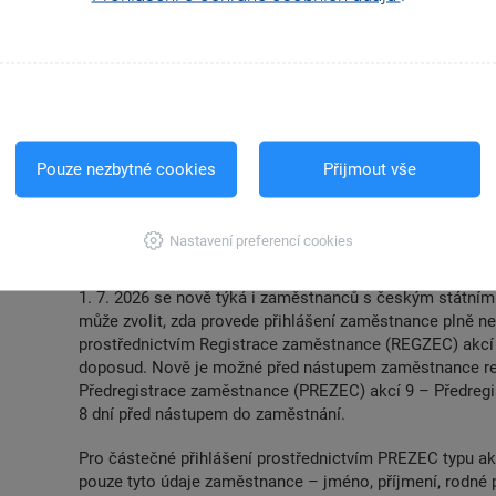
Předregistrace zamě
(PREZEC)
Pouze nezbytné cookies
Přijmout vše
Nastavení preferencí cookies
Od 1. 7. 2026 jsou zaměstnavatelé povinni registrovat 
nástupem do zaměstnání. Od 1. 4. 2026 již tato povinnost
1. 7. 2026 se nově týká i zaměstnanců s českým státní
může zvolit, zda provede přihlášení zaměstnance plně ne
prostřednictvím Registrace zaměstnance (REGZEC) akcí 
doposud. Nově je možné před nástupem zaměstnance re
Předregistrace zaměstnance (PREZEC) akcí 9 – Předregist
8 dní před nástupem do zaměstnání.
Pro částečné přihlášení prostřednictvím PREZEC typu ak
pouze tyto údaje zaměstnance – jméno, příjmení, rodné př