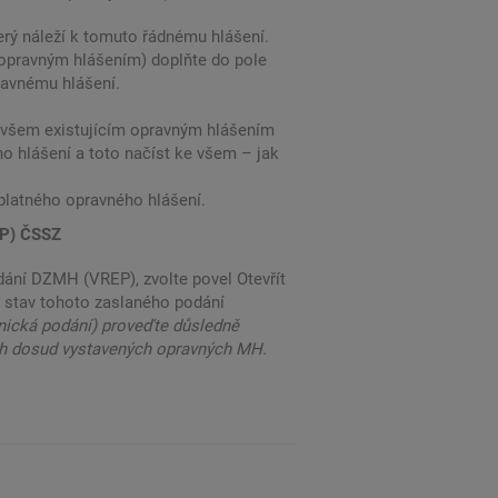
erý náleží k tomuto řádnému hlášení.
opravným hlášením) doplňte do pole
ravnému hlášení.
 všem existujícím opravným hlášením
o hlášení a toto načíst ke všem – jak
platného opravného hlášení.
EP) ČSSZ
dání DZMH (VREP), zvolte povel Otevřít
e stav tohoto zaslaného podání
onická podání) proveďte důsledně
ech dosud vystavených opravných MH.