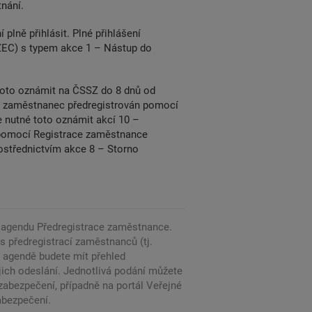
nání.
lně přihlásit. Plné přihlášení
ZEC) s typem akce 1 – Nástup do
toto oznámit na ČSSZ do 8 dnů od
l zaměstnanec předregistrován pomocí
 nutné toto oznámit akcí 10 –
 pomocí Registrace zaměstnance
ostřednictvím akce 8 – Storno
 agendu Předregistrace zaměstnance.
 s předregistrací zaměstnanců (tj.
o agendě budete mít přehled
jich odeslání. Jednotlivá podání můžete
zabezpečení, případně na portál Veřejné
abezpečení.