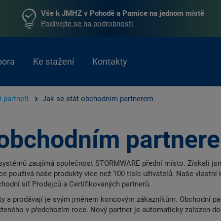
Vše k JMHZ v Pohodě a Pamice na jednom místě
Podívejte se na podrobnosti
pora
Ke stažení
Kontakty
 partneři
Jak se stát obchodním partnerem
t obchodním partner
systémů zaujímá společnost STORMWARE přední místo. Získali jsme
ce používá naše produkty více než 100 tisíc uživatelů. Naše vlastní 
odní síť Prodejců a Certifikovaných partnerů.
ty a prodávají je svým jménem koncovým zákazníkům. Obchodní part
saženého v předchozím roce. Nový partner je automaticky zařazen do