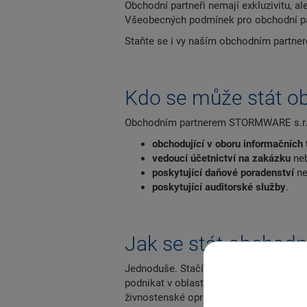
Obchodní partneři nemají exkluzivitu, 
Všeobecných podmínek pro obchodní part
Staňte se i vy naším obchodním partne
Kdo se může stát o
Obchodním partnerem STORMWARE s.r.o.
obchodující v oboru informačních
vedoucí účetnictví na zakázku
ne
poskytující daňové poradenství
n
poskytující auditorské služby
.
Jak se stát obchod
Jednoduše. Stačí se zaregistrovat. Při r
podnikat v oblasti nákupu zboží za účel
živnostenské oprávnění pro vedení účet