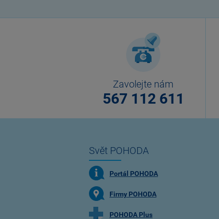
Zavolejte nám
567 112 611
Svět POHODA
Portál POHODA
Firmy POHODA
POHODA Plus