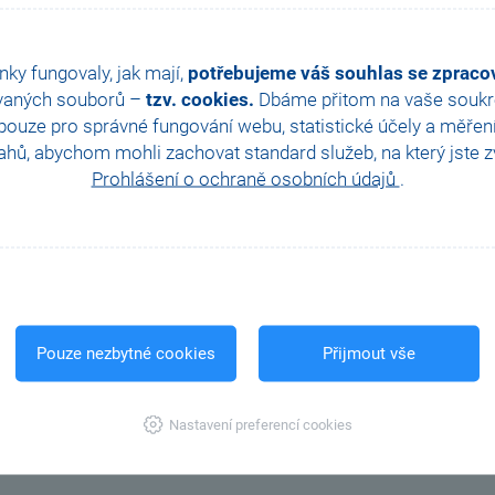
se mohou stát Partnery pouze v případě, že již mají u Výrobce regist
A ve variantě obsahující účetnictví.
nky fungovaly, jak mají,
potřebujeme váš souhlas se zprac
 zde vyplněním
registračního formuláře
. Potvrzení registrace obdrž
vaných souborů –
tzv. cookies.
Dbáme přitom na vaše soukro
ouze pro správné fungování webu, statistické účely a měřen
:
partner@stormware.cz
.
hů, abychom mohli zachovat standard služeb, na který jste zvy
Prohlášení o ochraně osobních údajů
.
Kam dál?
Pouze nezbytné cookies
Přijmout vše
Vstup pro registrované
Nastavení preferencí cookies