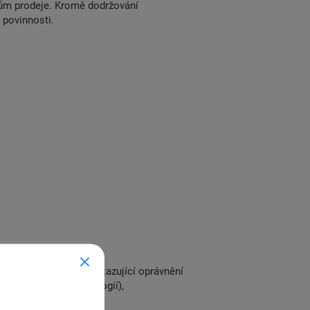
emům prodeje. Kromě dodržování
 povinnosti.
stenského rejstříku prokazující oprávnění
 informačních technologií),