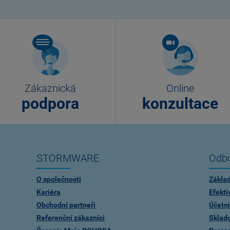
Zákaznická
Online
podpora
konzultace
STORMWARE
Odbo
O společnosti
Zákla
Kariéra
Efekti
Obchodní partneři
Účetni
Referenční zákazníci
Sklad