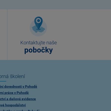
Kontaktujte naše
pobočky
rná školení
dní dovednosti v Pohodě
vní práce v Pohodě
ctví a daňová evidence
ové hospodářství