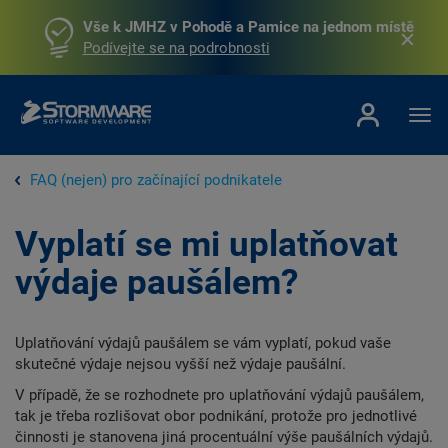
Vše k JMHZ v Pohodě a Pamice na jednom místě
Podívejte se na podrobnosti
FAQ (nejen) pro začínající podnikatele
Vyplatí se mi uplatňovat
výdaje paušálem?
Uplatňování výdajů paušálem se vám vyplatí, pokud vaše
skutečné výdaje nejsou vyšší než výdaje paušální.
V případě, že se rozhodnete pro uplatňování výdajů paušálem,
tak je třeba rozlišovat obor podnikání, protože pro jednotlivé
činnosti je stanovena jiná procentuální výše paušálních výdajů.