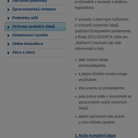
Obchodní podmínky
a výhradně v souladu s platnou
legislativou.
Zpracovatelská smlouva
Podmínky užití
V souladu s obecným nařízením
o ochraně osobních údajů
Ochrana osobních údajů
(nařízení Evropského parlamentu
Oznamovací systém
a Rady (EU) 2016/679, dále jen
„Nařízení“) bychom vás rádi
Online konzultace
informovali o tom,
Akce a slevy
jaké osobní údaje
shromažďujeme,
k jakým účelům osobní údaje
využíváme,
zda a komu je poskytujeme,
jaká práva máte v souvislosti se
zpracováním svých osobních
údajů,
jakým způsobem tato práva
u nás můžete uplatnit.
1. Naše kontaktní údaje