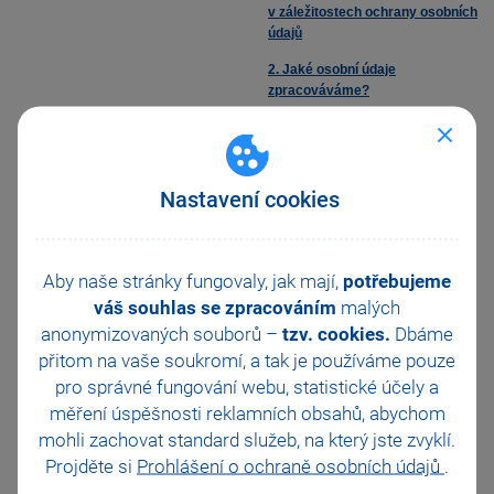
v záležitostech ochrany osobních
údajů
2. Jaké osobní údaje
zpracováváme?
3. Právní základ zpracování
osobních údajů, způsob a účel
zpracování
Nastavení cookies
4. Doba uložení osobních údajů
5. Komu poskytujeme vaše
osobní údaje
Aby naše stránky fungovaly, jak mají,
potřebujeme
6. Předávání osobních údajů do
váš souhlas se zpracováním
malých
třetích zemí
anonymizovaných souborů –
tzv. cookies.
Dbáme
přitom na vaše soukromí, a tak je
7. Vaše práva v souvislosti s tím,
používáme pouze
že zpracováváme vaše osobní
pro správné fungování webu, statistické účely a
údaje
měření úspěšnosti reklamních obsahů, abychom
8. Jak můžete uplatnit svá práva
mohli zachovat standard služeb, na který jste zvyklí.
uvedená v článku 7
Projděte si
Prohlášení o ochraně osobních údajů
.