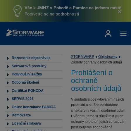
Vše k JMHZ v Pohodě a Pamice na jednom místě
Podívejte se na podrobnosti
STORMWARE
Objednávky
Rozcestník objednávek
Zásady ochrany osobních údajů
Softwarové produkty
Prohlášení o
Individuální služby
ochraně
Odborná školení
osobních údajů
Certifikát POHODA
SERVIS 2026
V souladu s poskytováním našich
produktů a služeb nakládáme
Online konzultace PAMICA
s některými vašimi osobními údaji.
Demoverze
Uvědomujeme si důležitost jejich
ochrany, proto při jejich zpracování
Licenční smlouva
postupujeme zodpovědně