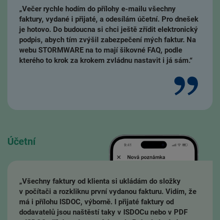
„Večer rychle hodím do přílohy e-mailu všechny
faktury, vydané i přijaté, a odesílám účetní. Pro dnešek
je hotovo. Do budoucna si chci ještě zřídit elektronický
podpis, abych tím zvýšil zabezpečení mých faktur. Na
webu STORMWARE na to mají šikovné FAQ, podle
kterého to krok za krokem zvládnu nastavit i já sám.“
Účetní
„Všechny faktury od klienta si ukládám do složky
v počítači a rozkliknu první vydanou fakturu. Vidím, že
má i přílohu ISDOC, výborně. I přijaté faktury od
dodavatelů jsou naštěstí taky v ISDOCu nebo v PDF