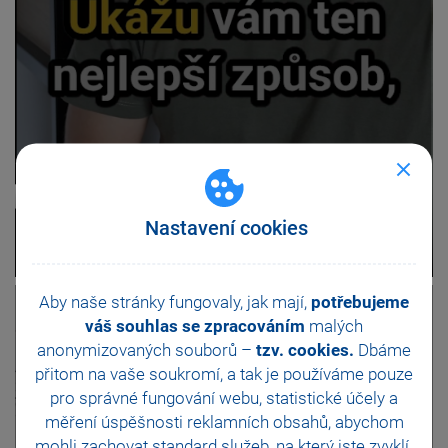
Nastavení cookies
Aby naše stránky fungovaly, jak mají,
potřebujeme
váš souhlas se zpracováním
malých
anonymizovaných souborů –
tzv. cookies.
Dbáme
přitom na vaše soukromí, a tak je
používáme pouze
pro správné fungování webu, statistické účely a
měření úspěšnosti reklamních obsahů, abychom
mohli zachovat standard služeb, na který jste zvyklí.