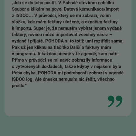
„Jdu se do toho pustit. V Pohodě otevírám nabídku
Soubor a klikám na povel Datová komunikace/Import
z ISDOC… V průvodci, který se mi zobrazí, volím
složku, kde mám faktury uložené, a označím faktury
k importu. Super je, že nemusím vybírat jenom vydané
faktury, rovnou můžu importovat všechny naráz –
vydané i přijaté. POHODA si to totiž umí roztřídit sama.
Pak už jen kliknu na tlačítko Další a faktury mám
v programu. A každou přesně v té agendě, kam patří.
Přímo v průvodci se mi navíc zobrazily informace
o vytvořených dokladech, takže kdyby v nějakém byla
třeba chyba, POHODA mi podrobnosti zobrazí v agendě
ISDOC log. Ale dneska nemusím nic řešit, všechno
prošlo.“