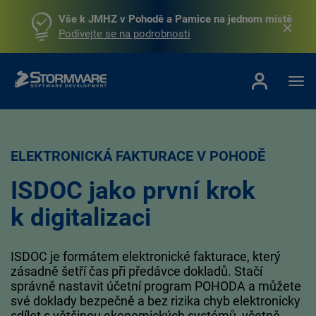
Vše k JMHZ v Pohodě a Pamice na jednom místě
Podívejte se na podrobnosti
ELEKTRONICKÁ FAKTURACE V POHODĚ
ISDOC jako první krok
k digitalizaci
ISDOC je formátem elektronické fakturace, který
zásadně šetří čas při předávce dokladů. Stačí
správně nastavit účetní program POHODA a můžete
své doklady bezpečně a bez rizika chyb elektronicky
sdílet s většinou ekonomických systémů, včetně