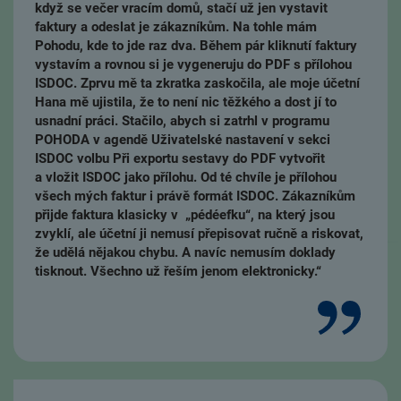
když se večer vracím domů, stačí už jen vystavit
faktury a odeslat je zákazníkům. Na tohle mám
Pohodu, kde to jde raz dva. Během pár kliknutí faktury
vystavím a rovnou si je vygeneruju do PDF s přílohou
ISDOC. Zprvu mě ta zkratka zaskočila, ale moje účetní
Hana mě ujistila, že to není nic těžkého a dost jí to
usnadní práci. Stačilo, abych si zatrhl v programu
POHODA v agendě Uživatelské nastavení v sekci
ISDOC volbu Při exportu sestavy do PDF vytvořit
a vložit ISDOC jako přílohu. Od té chvíle je přílohou
všech mých faktur i právě formát ISDOC. Zákazníkům
přijde faktura klasicky v „pédéefku“, na který jsou
zvyklí, ale účetní ji nemusí přepisovat ručně a riskovat,
že udělá nějakou chybu. A navíc nemusím doklady
tisknout. Všechno už řeším jenom elektronicky.“