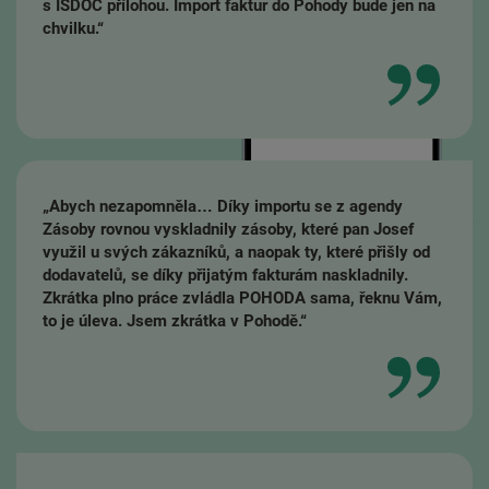
s ISDOC přílohou. Import faktur do Pohody bude jen na
chvilku.“
„Abych nezapomněla… Díky importu se z agendy
Zásoby rovnou vyskladnily zásoby, které pan Josef
využil u svých zákazníků, a naopak ty, které přišly od
dodavatelů, se díky přijatým fakturám naskladnily.
Zkrátka plno práce zvládla POHODA sama, řeknu Vám,
to je úleva. Jsem zkrátka v Pohodě.“