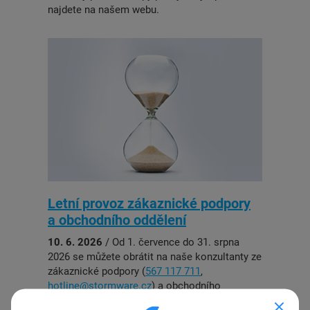
najdete na našem webu.
Letní provoz zákaznické podpory
a obchodního oddělení
10. 6. 2026
/ Od 1. července do 31. srpna
2026 se můžete obrátit na naše konzultanty ze
zákaznické podpory (
567 117 711
,
hotline@stormware.cz
) a obchodního
oddělení STORMWARE (
567 112 612
,