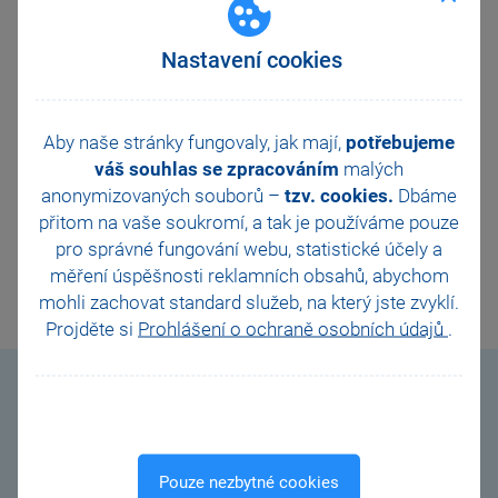
obchod@stormware.cz
) telefonicky nebo
emailem každý všední den od 8:00 do 16:00
hodin. I nadále nás přitom můžete navštívit na
Nastavení cookies
našich pobočkách
, nebo si domluvit online
konzultaci – stačí vyplnit
kontaktní formulář
na našem webu a my už se s vámi spojíme
Aby naše stránky fungovaly, jak mají,
potřebujeme
a konzultaci společně domluvíme.
váš souhlas se zpracováním
malých
anonymizovaných souborů –
tzv. cookies.
Dbáme
přitom na vaše soukromí, a tak je
používáme pouze
pro správné fungování webu, statistické účely a
DALŠÍ
měření úspěšnosti reklamních obsahů, abychom
mohli zachovat standard služeb, na který jste zvyklí.
Projděte si
Prohlášení o ochraně osobních údajů
.
Videonávody
Pouze nezbytné cookies