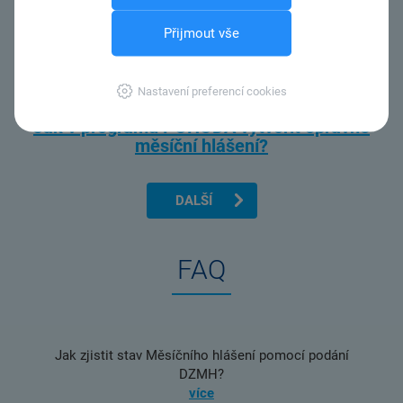
Přijmout vše
Nastavení preferencí cookies
Jak v programu POHODA vytvořit opravné
měsíční hlášení?
DALŠÍ
FAQ
Jak zjistit stav Měsíčního hlášení pomocí podání
DZMH?
více