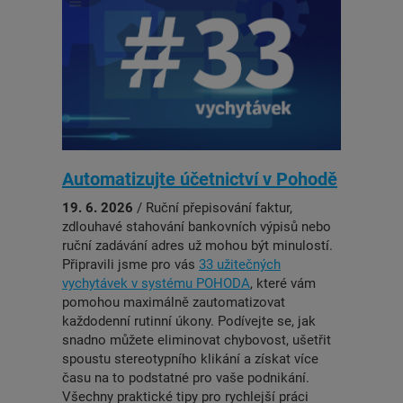
Automatizujte účetnictví v Pohodě
19. 6. 2026
/ Ruční přepisování faktur,
zdlouhavé stahování bankovních výpisů nebo
ruční zadávání adres už mohou být minulostí.
Připravili jsme pro vás
33 užitečných
vychytávek v systému POHODA
, které vám
pomohou maximálně zautomatizovat
každodenní rutinní úkony. Podívejte se, jak
snadno můžete eliminovat chybovost, ušetřit
spoustu stereotypního klikání a získat více
času na to podstatné pro vaše podnikání.
Všechny praktické tipy pro rychlejší práci